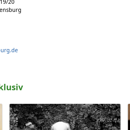
 19/20
gensburg
burg.de
klusiv