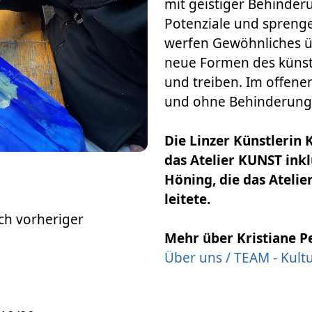
mit geistiger Behinder
Potenziale und spreng
werfen Gewöhnliches üb
neue Formen des künst
und treiben. Im offene
und ohne Behinderung
Die Linzer Künstlerin 
das Atelier KUNST inklu
Höning, die das Atelie
leitete.
ch vorheriger
Mehr über Kristiane 
Über uns / TEAM - Kul