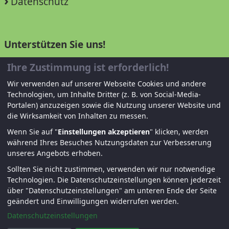
Datenschutz
Unterstützen Sie uns!
Ihre Zustimmung ist erforderlich!
Mitglied werden
Wir verwenden auf unserer Webseite Cookies und andere
Spenden und helfen
Technologien, um Inhalte Dritter (z. B. von Social-Media-
Portalen) anzuzeigen sowie die Nutzung unserer Website und
die Wirksamkeit von Inhalten zu messen.
Wenn Sie auf "
Einstellungen akzeptieren
" klicken, werden
während Ihres Besuches Nutzungsdaten zur Verbesserung
unseres Angebots erhoben.
Sollten Sie nicht zustimmen, verwenden wir nur notwendige
Technologien.
Die Datenschutzeinstellungen können jederzeit
© KJF Regensburg – Alle Rechte vorbehalten. |
über "Datenschutzeinstellungen" am unteren Ende der Seite
Fernwartung
|
Anmelden
geändert und Einwilligungen widerrufen werden.
Datenschutzeinstellungen