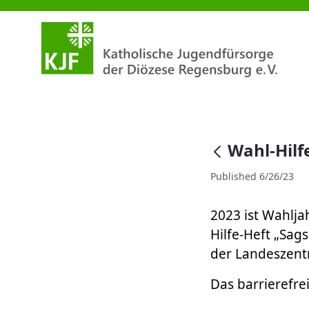
Wahl-Hilfe-Heft in Leichter Spr
null
Wahl-Hilf
Published 6/26/23
2023 ist Wahlja
Hilfe-Heft „Sag
der Landeszentr
Das barrierefre