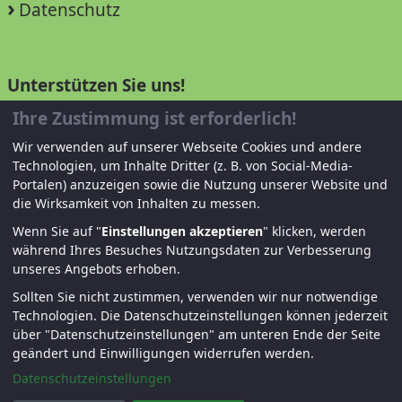
Datenschutz
Unterstützen Sie uns!
Ihre Zustimmung ist erforderlich!
Mitglied werden
Wir verwenden auf unserer Webseite Cookies und andere
Spenden und helfen
Technologien, um Inhalte Dritter (z. B. von Social-Media-
Portalen) anzuzeigen sowie die Nutzung unserer Website und
die Wirksamkeit von Inhalten zu messen.
Wenn Sie auf "
Einstellungen akzeptieren
" klicken, werden
während Ihres Besuches Nutzungsdaten zur Verbesserung
unseres Angebots erhoben.
Sollten Sie nicht zustimmen, verwenden wir nur notwendige
Technologien.
Die Datenschutzeinstellungen können jederzeit
© KJF Regensburg – Alle Rechte vorbehalten. |
über "Datenschutzeinstellungen" am unteren Ende der Seite
geändert und Einwilligungen widerrufen werden.
Fernwartung
|
Anmelden
Datenschutzeinstellungen