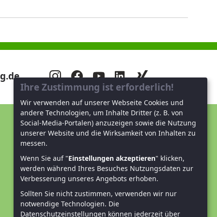
g.de
Ihre Zustimmung ist erforderlich!
Wir verwenden auf unserer Webseite Cookies und
andere Technologien, um Inhalte Dritter (z. B. von
Social-Media-Portalen) anzuzeigen sowie die Nutzung
Unterstützen Sie uns!
unserer Website und die Wirksamkeit von Inhalten zu
messen.
Mitglied werden
Wenn Sie auf "
Einstellungen akzeptieren
" klicken,
werden während Ihres Besuches Nutzungsdaten zur
Spenden und helfen
Verbesserung unseres Angebots erhoben.
Sollten Sie nicht zustimmen, verwenden wir nur
notwendige Technologien.
Die
Datenschutzeinstellungen können jederzeit über