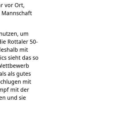
r vor Ort,
er Mannschaft
u nutzen, um
ie Rottaler 50-
deshalb mit
cs sieht das so
e Wettbewerb
ls als gutes
schlugen mit
mpf mit der
en und sie