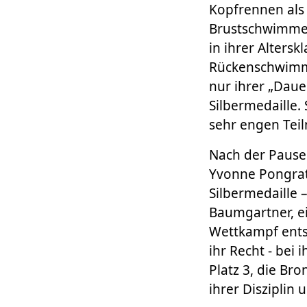
Kopfrennen als 
Brustschwimmer
in ihrer Alters
Rückenschwimme
nur ihrer „Dau
Silbermedaille.
sehr engen Teil
Nach der Pause 
Yvonne Pongratz
Silbermedaille 
Baumgartner, ei
Wettkampf entsc
ihr Recht - bei
Platz 3, die Br
ihrer Disziplin 