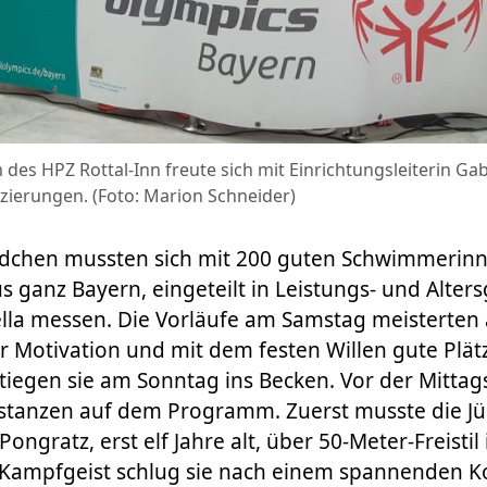
s HPZ Rottal-Inn freute sich mit Einrichtungsleiterin Gab
atzierungen. (Foto: Marion Schneider)
ädchen mussten sich mit 200 guten Schwimmerin
ganz Bayern, eingeteilt in Leistungs- und Alter
la messen. Die Vorläufe am Samstag meisterten 
r Motivation und mit dem festen Willen gute Plät
iegen sie am Sonntag ins Becken. Vor der Mitta
istanzen auf dem Programm. Zuerst musste die Jü
ngratz, erst elf Jahre alt, über 50-Meter-Freistil 
Kampfgeist schlug sie nach einem spannenden K