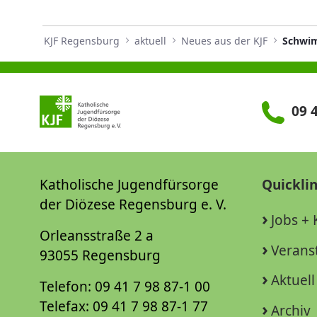
KJF Regensburg
aktuell
Neues aus der KJF
09 4
Katholische Jugendfürsorge
Quickli
der Diözese Regensburg e. V.
Jobs + 
Orleansstraße 2 a
Verans
93055 Regensburg
Aktuell
Telefon: 09 41 7 98 87-1 00
Telefax: 09 41 7 98 87-1 77
Archiv