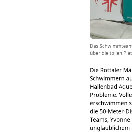
Das Schwimmteam de
über die tollen Pl
Die Rottaler M
Schwimmern aus 
Hallenbad Aquel
Probleme. Volle
erschwimmen st
die 50-Meter-D
Teams, Yvonne Po
unglaublichem 