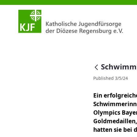
Schwimmteam Rottal-Inn erfol
null
Schwimmte
Published 3/5/24
Ein erfolgreic
Schwimmerinne
Olympics Bayern
Goldmedaillen, 
hatten sie bei