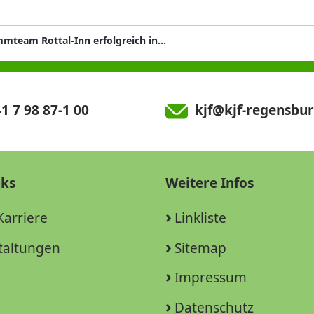
Schwimmteam Rottal-Inn erfolgreich in Ansbach
1 7 98 87-1 00
kjf@kjf-regensbur
nks
Weitere Infos
Karriere
Linkliste
taltungen
Sitemap
Impressum
Datenschutz