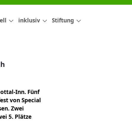
ell
inklusiv
Stiftung
ch
ttal-Inn. Fünf
t von Special
sen. Zwei
ei 5. Plätze