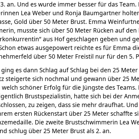
3. an. Und es wurde immer besser für das Team. 
innen Lea Weber und Ronja Baumgartner holten 
klasse, Gold über 50 Meter Brust. Emma Weinfurtner
rin, musste sich über 50 Meter Rücken auf den 
erkonkurrentin“ aus Hof geschlagen geben und g
 Schon etwas ausgepowert reichte es für Emma d
nehmerfeld über 50 Meter Freistil nur für den 5. P
ging es dann Schlag auf Schlag bei den 25 Meter 
 steigerte sich nochmal und gewann über 25 Mete
– welch schöner Erfolg für die Jüngste des Teams.
gentlich Brustspezialistin, hatte sich bei der An
hlossen, zu zeigen, dass sie mehr draufhat. Und 
 ihrem ersten Rückenstart über 25 Meter schaffte s
onzemedaille. Die zweite Brustschwimmerin Lea We
und schlug über 25 Meter Brust als 2. an.