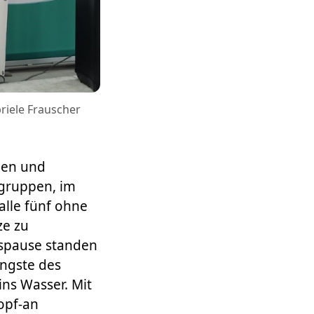
riele Frauscher
nen und
sgruppen, im
alle fünf ohne
ze zu
gspause standen
ngste des
ins Wasser. Mit
opf-an