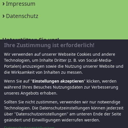
Impressum
Datenschutz
Unterstützen Sie uns!
Ihre Zustimmung ist erforderlich!
Mitglied werden
Wir verwenden auf unserer Webseite Cookies und andere
Technologien, um Inhalte Dritter (z. B. von Social-Media-
Spenden und helfen
Portalen) anzuzeigen sowie die Nutzung unserer Website und
die Wirksamkeit von Inhalten zu messen.
Wenn Sie auf "
Einstellungen akzeptieren
" klicken, werden
während Ihres Besuches Nutzungsdaten zur Verbesserung
unseres Angebots erhoben.
Sollten Sie nicht zustimmen, verwenden wir nur notwendige
Technologien.
Die Datenschutzeinstellungen können jederzeit
über "Datenschutzeinstellungen" am unteren Ende der Seite
© KJF Regensburg – Alle Rechte vorbehalten. |
geändert und Einwilligungen widerrufen werden.
Fernwartung
|
Anmelden
Datenschutzeinstellungen