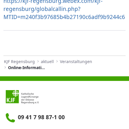
https://kjf-regensburg.webex.com/kjf-
regensburg/globalcallin.php?
MTID=m240f3b97685b4b27190c6adf9b9244c6
KJF Regensburg
aktuell
Veranstaltungen
Online-Informationsabend: Heilpädagogik in Teilzeitweiterbildung
09 41 7 98 87-1 00