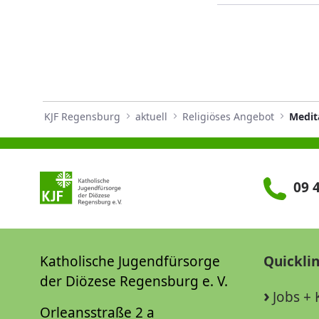
KJF Regensburg
aktuell
Religiöses Angebot
Medit
09 4
Katholische Jugendfürsorge
Quickli
der Diözese Regensburg e. V.
Jobs + 
Orleansstraße 2 a