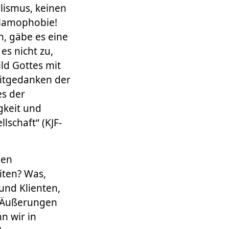
lismus, keinen
slamophobie!
, gäbe es eine
es nicht zu,
ld Gottes mit
eitgedanken der
es der
gkeit und
lschaft“ (KJF-
gen
iten? Was,
und Klienten,
e Äußerungen
n wir in