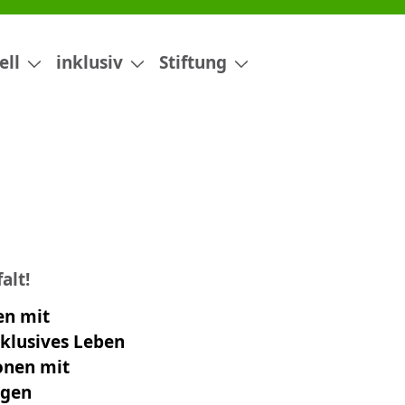
ell
inklusiv
Stiftung
alt!
en mit
nklusives Leben
onen mit
igen