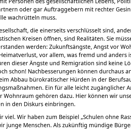
mit Personen des gesellschaftlichen Lebens, Politi
rtnern oder gar Auftraggebern mit rechter Gesi
alle wachrütteln muss.
sellschaft, die einerseits verschlüsselt sind, ande
stischen Kreisen öffnen, sind Realitäten. Sie müss
rstanden werden: Zukunftsängste, Angst vor Woh
 Heimatverlust, vor allem, was fremd und anders i
üren dieser Ängste und Remigration sind keine L
doch schon! Nachbesserungen können durchaus a
eim Abbau bürokratischer Hürden in der Berufsa
ungsmaßnahmen. Ein für alle leicht zugänglicher 
r Wohnraum gehören dazu. Hier können wir unse
n in den Diskurs einbringen.
wir viel. Wir haben zum Beispiel „Schulen ohne Ras
wir junge Menschen. Als zukünftig mündige Bürg