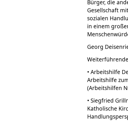
Bürger, die and
Gesellschaft mi
sozialen Handl
in einem große
Menschenwürde,
Georg Deisenri
Weiterführende 
• Arbeitshilfe 
Arbeitshilfe zu
(Arbeitshilfen N
• Siegfried Gril
Katholische Kir
Handlungspersp