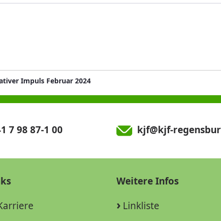
ativer Impuls Februar 2024
1 7 98 87-1 00
kjf@kjf-regensbur
nks
Weitere Infos
Karriere
Linkliste