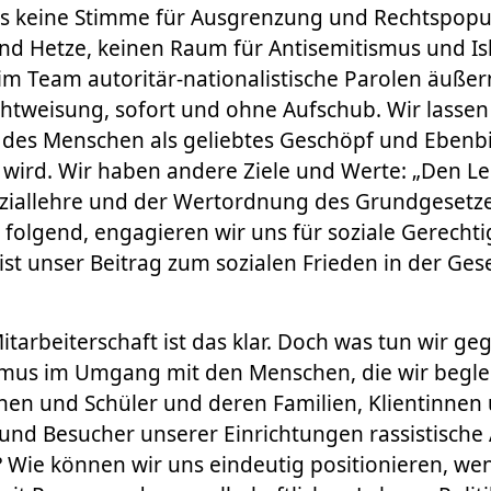
 es keine Stimme für Ausgrenzung und Rechtspopu
und Hetze, keinen Raum für Antisemitismus und I
 Team autoritär-nationalistische Parolen äußern
chtweisung, sofort und ohne Aufschub. Wir lassen 
 des Menschen als geliebtes Geschöpf und Ebenbi
 wird. Wir haben andere Ziele und Werte: „Den L
oziallehre und der Wertordnung des Grundgesetz
folgend, engagieren wir uns für soziale Gerechti
 ist unser Beitrag zum sozialen Frieden in der Gesel
itarbeiterschaft ist das klar. Doch was tun wir ge
mus im Umgang mit den Menschen, die wir begle
en und Schüler und deren Familien, Klientinnen 
und Besucher unserer Einrichtungen rassistisch
 Wie können wir uns eindeutig positionieren, wen