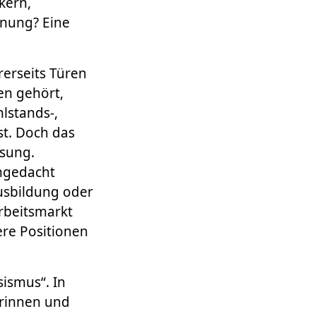
kern,
nnung? Eine
rerseits Türen
en gehört,
lstands-,
st. Doch das
ösung.
ngedacht
usbildung oder
Arbeitsmarkt
re Positionen
sismus“. In
erinnen und