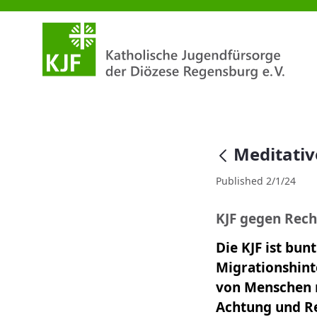
Meditativer Impuls Februar 20
null
Meditativ
Published 2/1/24
KJF gegen Rech
Die KJF ist bun
Migrationshinte
von Menschen 
Achtung und Re