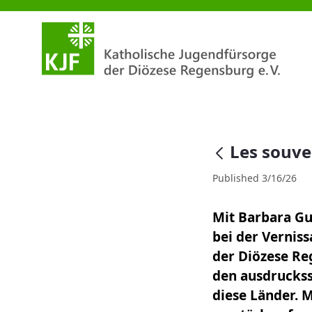
Les souvenirs in der Galerie St.
null
Les souven
Published 3/16/26
Mit Barbara Guf
bei der Verniss
der Diözese Re
den ausdruckss
diese Länder. 