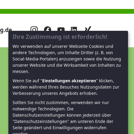
g.de
Ihre Zustimmung ist erforderlich!
Wir verwenden auf unserer Webseite Cookies und
andere Technologien, um Inhalte Dritter (z. B. von
Social-Media-Portalen) anzuzeigen sowie die Nutzung
Unterstützen Sie uns!
unserer Website und die Wirksamkeit von Inhalten zu
messen.
Mitglied werden
Wenn Sie auf "
Einstellungen akzeptieren
" klicken,
werden während Ihres Besuches Nutzungsdaten zur
Spenden und helfen
Verbesserung unseres Angebots erhoben.
Sollten Sie nicht zustimmen, verwenden wir nur
notwendige Technologien.
Die
Datenschutzeinstellungen können jederzeit über
"Datenschutzeinstellungen" am unteren Ende der
Seite geändert und Einwilligungen widerrufen
werden.