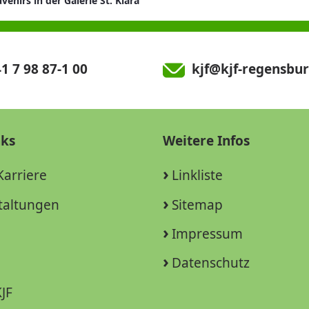
venirs in der Galerie St. Klara
1 7 98 87-1 00
kjf@kjf-regensbur
nks
Weitere Infos
Karriere
Linkliste
taltungen
Sitemap
Impressum
Datenschutz
JF