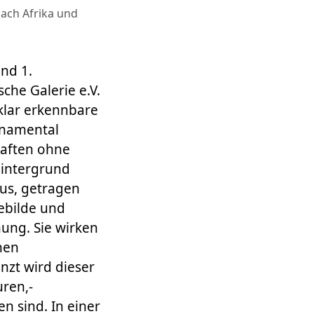
nach Afrika und
und 1.
he Galerie e.V.
e klar erkennbare
rnamental
haften ohne
Hintergrund
us, getragen
Gebilde und
nung. Sie wirken
hen
nzt wird dieser
uren,-
n sind. In einer