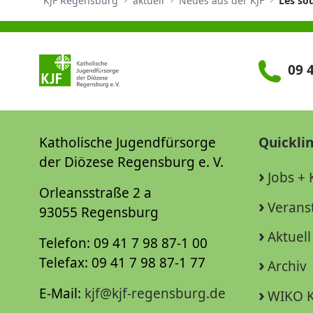
KJF Regensburg
aktuell
Neues aus der KJF
Les sou
09 4
Katholische Jugendfürsorge
Quickli
der Diözese Regensburg e. V.
Jobs + 
Orleansstraße 2 a
Verans
93055 Regensburg
Aktuell
Telefon: 09 41 7 98 87-1 00
Telefax: 09 41 7 98 87-1 77
Archiv
E-Mail:
kjf@kjf-regensburg.de
WIKO K