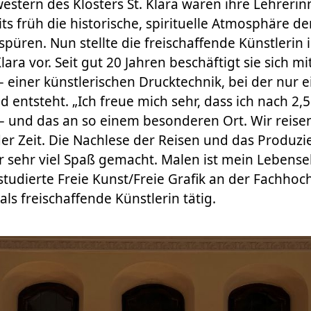
stern des Klosters St. Klara waren ihre Lehreri
ts früh die historische, spirituelle Atmosphäre de
püren. Nun stellte die freischaffende Künstlerin 
Klara vor. Seit gut 20 Jahren beschäftigt sie sich m
 einer künstlerischen Drucktechnik, bei der nur ei
ld entsteht. „Ich freue mich sehr, dass ich nach 2,
 – und das an so einem besonderen Ort. Wir reisen
r Zeit. Die Nachlese der Reisen und das Produzi
r sehr viel Spaß gemacht. Malen ist mein Lebenselix
studierte Freie Kunst/Freie Grafik an der Fachhoc
 als freischaffende Künstlerin tätig.