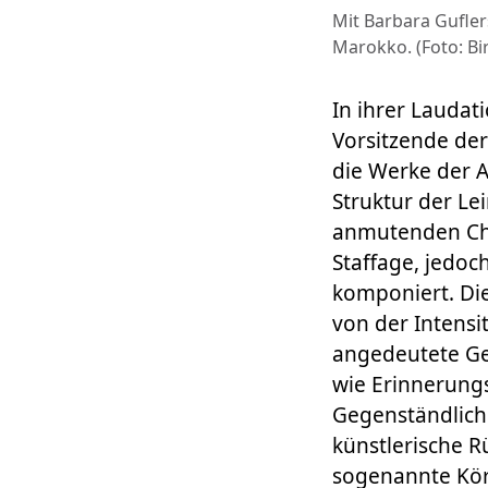
Mit Barbara Gufler
Marokko. (Foto: Bi
In ihrer Laudat
Vorsitzende der
die Werke der Au
Struktur der Le
anmutenden Char
Staffage, jedoc
komponiert. Die
von der Intensi
angedeutete Ges
wie Erinnerungs
Gegenständlichk
künstlerische R
sogenannte Körp