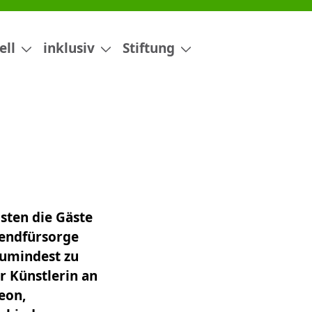
ell
inklusiv
Stiftung
sten die Gäste
ugendfürsorge
zumindest zu
 Künstlerin an
eon,