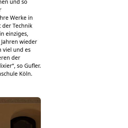
nnen und so
r
ihre Werke in
it der Technik
n einziges,
5 Jahren wieder
 viel und es
eren der
ier“, so Gufler.
hschule Köln.