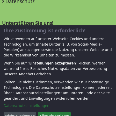
Datenschutz
Unterstützen Sie uns!
Ihre Zustimmung ist erforderlich!
Mitglied werden
Wir verwenden auf unserer Webseite Cookies und andere
Technologien, um Inhalte Dritter (z. B. von Social-Media-
Spenden und helfen
Portalen) anzuzeigen sowie die Nutzung unserer Website und
die Wirksamkeit von Inhalten zu messen.
Wenn Sie auf "
Einstellungen akzeptieren
" klicken, werden
während Ihres Besuches Nutzungsdaten zur Verbesserung
unseres Angebots erhoben.
Sollten Sie nicht zustimmen, verwenden wir nur notwendige
Technologien.
Die Datenschutzeinstellungen können jederzeit
über "Datenschutzeinstellungen" am unteren Ende der Seite
© KJF Regensburg – Alle Rechte vorbehalten. |
geändert und Einwilligungen widerrufen werden.
Fernwartung
|
Anmelden
Datenschutzeinstellungen
Nicht zustimmen
Alles akzeptieren