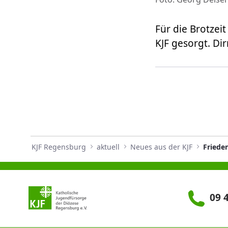
Für die Brotzei
KJF gesorgt. Di
KJF Regensburg
aktuell
Neues aus der KJF
Friede
09 4