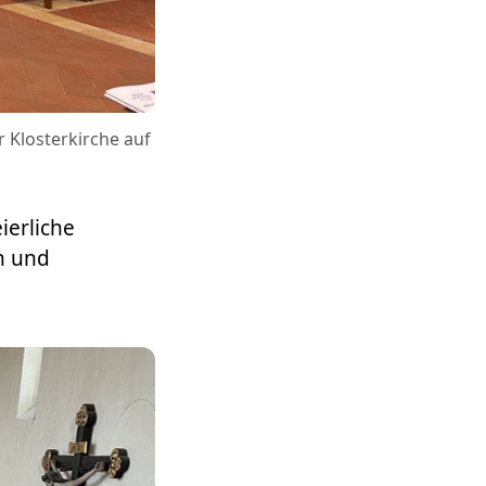
 Klosterkirche auf
ierliche
en und