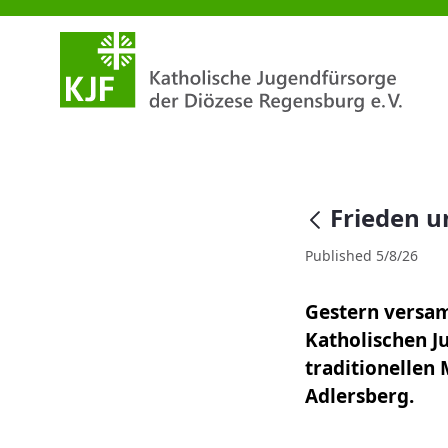
Frieden und Gerechtigkeit im 
null
Frieden u
Published 5/8/26
Gestern versam
Katholischen Ju
traditionellen
Adlersberg.