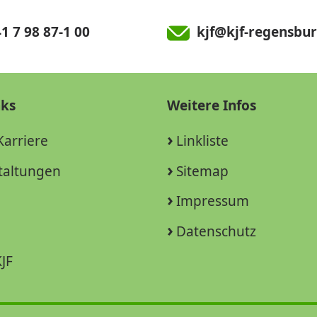
1 7 98 87-1 00
kjf@kjf-regensbur
nks
Weitere Infos
Karriere
Linkliste
taltungen
Sitemap
Impressum
Datenschutz
JF