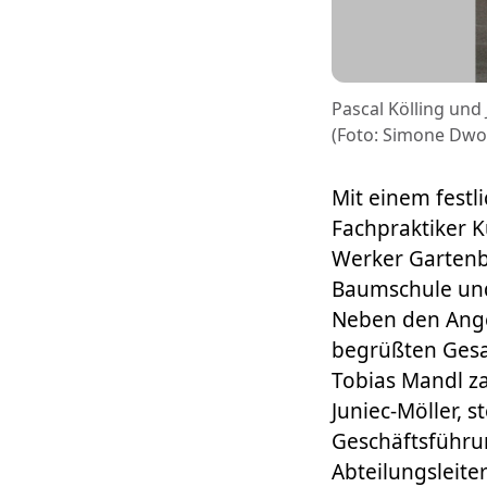
Pascal Kölling und
(Foto: Simone Dwo
Mit einem fest
Fachpraktiker K
Werker Gartenb
Baumschule und
Neben den Ange
begrüßten Gesa
Tobias Mandl z
Juniec-Möller, s
Geschäftsführun
Abteilungsleite