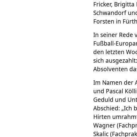
Fricker, Brigitt
Schwandorf und
Forsten in Fürth
In seiner Rede 
Fußball-Europam
den letzten Woc
sich ausgezahlt
Absolventen das
Im Namen der A
und Pascal Köll
Geduld und Unt
Abschied: „Ich 
Hirten umrahmte
Wagner (Fachpra
Skalic (Fachpra