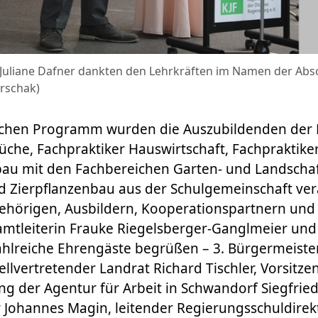
 Juliane Dafner dankten den Lehrkräften im Namen der Absc
rschak)
lichen Programm wurden die Auszubildenden der 
üche, Fachpraktiker Hauswirtschaft, Fachpraktike
au mit den Fachbereichen Garten- und Landscha
 Zierpflanzenbau aus der Schulgemeinschaft ver
hörigen, Ausbildern, Kooperationspartnern und 
mtleiterin Frauke Riegelsberger-Ganglmeier und 
ahlreiche Ehrengäste begrüßen – 3. Bürgermeiste
tellvertretender Landrat Richard Tischler, Vorsitze
g der Agentur für Arbeit in Schwandorf Siegfried
r Johannes Magin, leitender Regierungsschuldirek