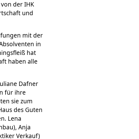
t von der IHK
tschaft und
üfungen mit der
 Absolventen in
ingsfleiß hat
ft haben alle
uliane Dafner
n für ihre
ten sie zum
 Haus des Guten
en. Lena
nbau), Anja
ktiker Verkauf)