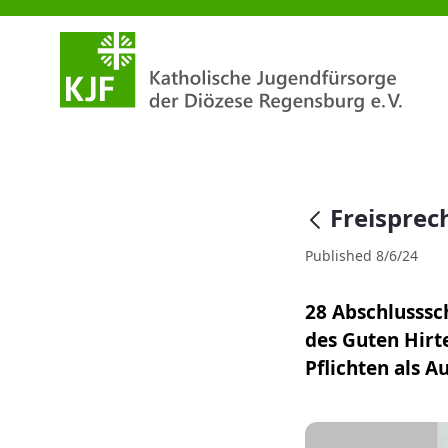
Freisprechungsfeier an der Ber
null
Freisprec
Published 8/6/24
28 Abschlusssc
des Guten Hirt
Pflichten als 