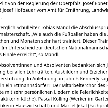
a Pilz von der Regierung der Oberpfalz, Josef Ebne
 Josef Hofbauer vom Amt für Ernährung, Landwir
.
verglich Schulleiter Tobias Mandl die Abschlusspr
eisterschaft. „Wie auch die Fußballer haben die
hen und Monaten sehr hart trainiert. Dieser Train
: Im Unterscheid zur deutschen Nationalmannscha
 Finale erreicht“, so Mandl.
bsolventinnen und Absolventen bedankten sich J
ing bei allen Lehrkräften, Ausbildern und Erzieher
erstützung. In Anlehnung an John F. Kennedy sag
bin ein Ettmannsdorfer!“ Der Mitarbeiterchor des
 mit sehr persönlichen Liedern die Feierlichkeit
ktikerin Küche), Pascal Kölling (Werker im Garte
ktikerin Hauswirtschaft) und Marcel Jekal (Fachpra