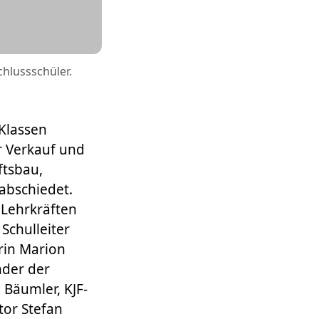
hlussschüler.
Klassen
r Verkauf und
ftsbau,
abschiedet.
Lehrkräften
Schulleiter
rin Marion
nder der
 Bäumler, KJF-
tor Stefan