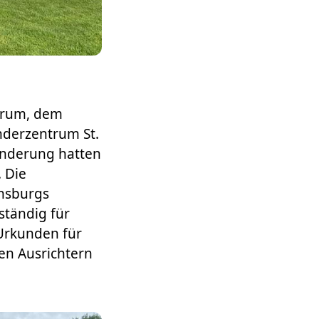
trum, dem
nderzentrum St.
hinderung hatten
 Die
ensburgs
ständig für
 Urkunden für
en Ausrichtern