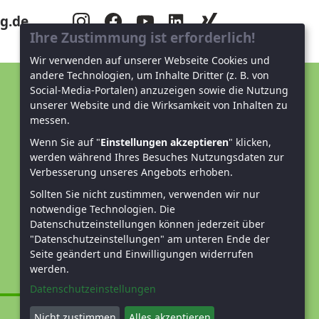
g.de
Ihre Zustimmung ist erforderlich!
Wir verwenden auf unserer Webseite Cookies und
andere Technologien, um Inhalte Dritter (z. B. von
Social-Media-Portalen) anzuzeigen sowie die Nutzung
Unterstützen Sie uns!
unserer Website und die Wirksamkeit von Inhalten zu
messen.
Mitglied werden
Wenn Sie auf "
Einstellungen akzeptieren
" klicken,
werden während Ihres Besuches Nutzungsdaten zur
Spenden und helfen
Verbesserung unseres Angebots erhoben.
Sollten Sie nicht zustimmen, verwenden wir nur
notwendige Technologien.
Die
Datenschutzeinstellungen können jederzeit über
"Datenschutzeinstellungen" am unteren Ende der
Seite geändert und Einwilligungen widerrufen
werden.
Datenschutzeinstellungen
Nicht zustimmen
Alles akzeptieren