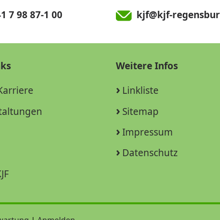
1 7 98 87-1 00
kjf@kjf-regensbur
nks
Weitere Infos
Karriere
Linkliste
taltungen
Sitemap
Impressum
Datenschutz
JF