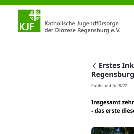
Erstes Inklusions-Fußballturni
null
Erstes Ink
Regensbur
Published 6/28/22
Insgesamt zehn
- das erste die