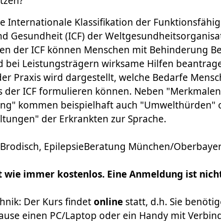
utzen?"
e Internationale Klassifikation der Funktionsfähig
d Gesundheit (ICF) der Weltgesundheitsorganisa
en der ICF können Menschen mit Behinderung B
d bei Leistungsträgern wirksame Hilfen beantrag
der Praxis wird dargestellt, welche Bedarfe Mens
ls der ICF formulieren können. Neben "Merkmalen
ung" kommen beispielhaft auch "Umwelthürden" 
ltungen" der Erkrankten zur Sprache.
r Brodisch, EpilepsieBeratung München/Oberbay
t wie immer kostenlos. Eine Anmeldung ist nicht
nik: Der Kurs findet
online
statt, d.h. Sie benötig
ause einen PC/Laptop oder ein Handy mit Verbi