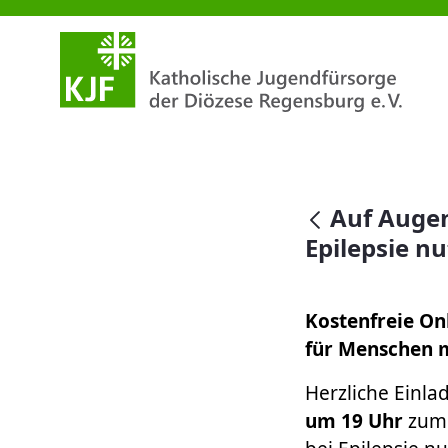
Auf Augenhöhe: ICF verständlic
null
Auf Augen
Epilepsie n
Kostenfreie On
für Menschen m
Herzliche Einl
um 19 Uhr
zum 