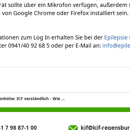
erät sollte über ein Mikrofon verfügen, außerdem s
n von Google Chrome oder Firefox installiert sein.
tionen zum Log In erhalten Sie bei der
Epilepsie
er 0941/40 92 68 5 oder per E-Mail an:
info@epil
Auf Augenhöhe: ICF verständlich - Wie kann ich diese bei Epilepsie nutzen?
1 7 98 87-1 00
kjf@kjf-regensbur