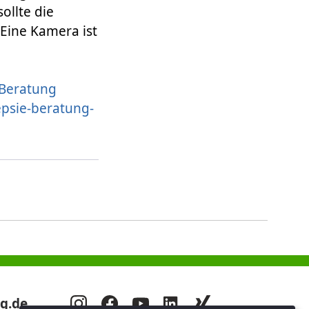
ollte die
 Eine Kamera ist
 Beratung
epsie-beratung-
g.de