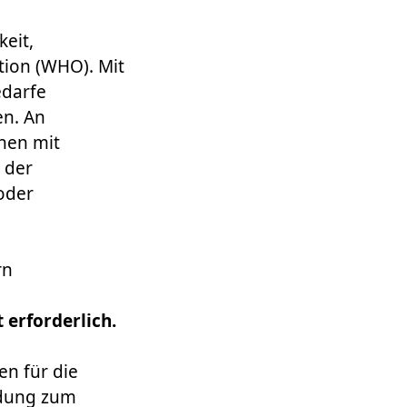
keit,
tion (WHO). Mit
edarfe
en. An
chen mit
 der
oder
ern
 erforderlich.
en für die
ndung zum