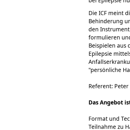
bei Epilepsie n
Die ICF meint di
Behinderung un
den Instrument
formulieren un
Beispielen aus 
Epilepsie mitte
Anfallserkrank
"persönliche Ha
Referent: Pete
Das Angebot is
Format und Tech
Teilnahme zu H