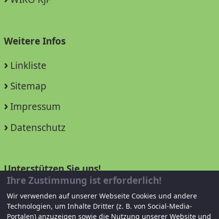
Weitere Infos
Linkliste
Sitemap
Impressum
Datenschutz
Unterstützen Sie uns!
Ihre Zustimmung ist erforderlich!
Mitglied werden
Wir verwenden auf unserer Webseite Cookies und andere
Technologien, um Inhalte Dritter (z. B. von Social-Media-
Spenden und helfen
Portalen) anzuzeigen sowie die Nutzung unserer Website und