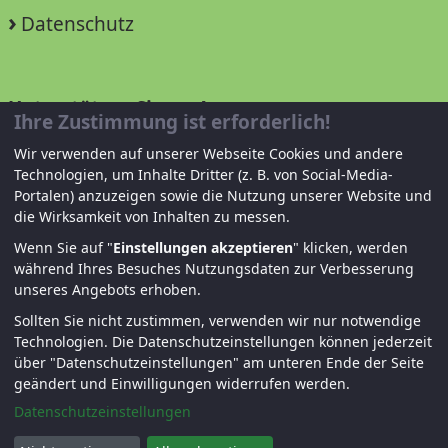
Datenschutz
Unterstützen Sie uns!
Ihre Zustimmung ist erforderlich!
Wir verwenden auf unserer Webseite Cookies und andere
Mitglied werden
Technologien, um Inhalte Dritter (z. B. von Social-Media-
Portalen) anzuzeigen sowie die Nutzung unserer Website und
Spenden und helfen
die Wirksamkeit von Inhalten zu messen.
Wenn Sie auf "
Einstellungen akzeptieren
" klicken, werden
während Ihres Besuches Nutzungsdaten zur Verbesserung
unseres Angebots erhoben.
Sollten Sie nicht zustimmen, verwenden wir nur notwendige
Technologien.
Die Datenschutzeinstellungen können jederzeit
über "Datenschutzeinstellungen" am unteren Ende der Seite
© KJF Regensburg – Alle Rechte vorbehalten. |
geändert und Einwilligungen widerrufen werden.
Fernwartung
|
Anmelden
Datenschutzeinstellungen