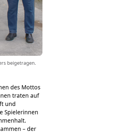
ers beigetragen.
chen des Mottos
nen traten auf
ft und
e Spielerinnen
ammenhalt.
usammen – der