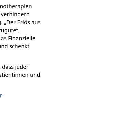
emotherapien
 verhindern
 „Der Erlös aus
zugute“,
as Finanzielle,
 und schenkt
 dass jeder
atientinnen und
r-