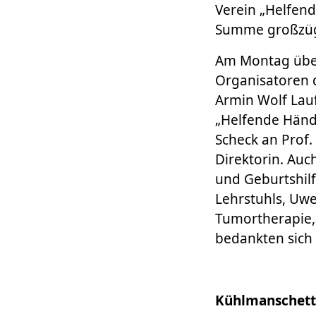
Verein „Helfend
Summe großzügi
Am Montag über
Organisatoren d
Armin Wolf Lauf
„Helfende Hände
Scheck an Prof.
Direktorin. Auc
und Geburtshil
Lehrstuhls, Uw
Tumortherapie, 
bedankten sich 
Kühlmanschett