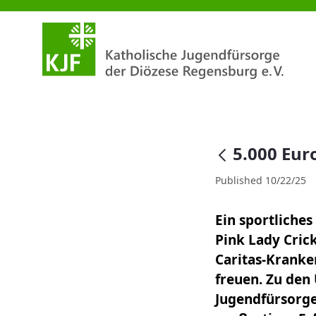
5.000 Euro für Brustkrebspatie
null
5.000 Eur
Published 10/22/25
Ein sportliche
Pink Lady Cric
Caritas-Kranke
freuen. Zu den
Jugendfürsorge 