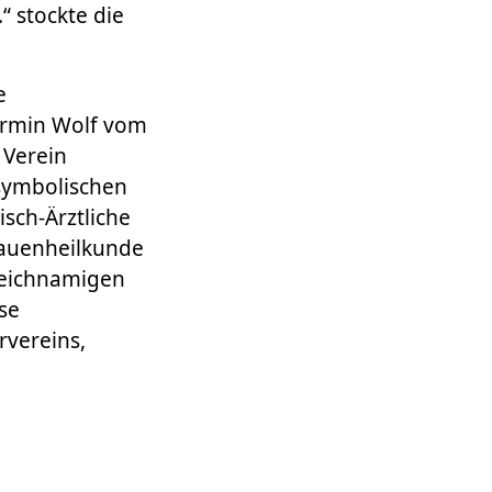
“ stockte die
e
 Armin Wolf vom
 Verein
 symbolischen
isch-Ärztliche
Frauenheilkunde
leichnamigen
se
rvereins,