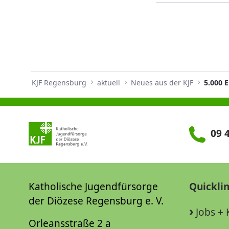
KJF Regensburg
aktuell
Neues aus der KJF
5.000 
09 4
Katholische Jugendfürsorge
Quickli
der Diözese Regensburg e. V.
Jobs + 
Orleansstraße 2 a