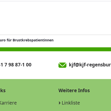
Euro für Brustkrebspatientinnen
1 7 98 87-1 00
kjf@kjf-regensbur
nks
Weitere Infos
Karriere
Linkliste