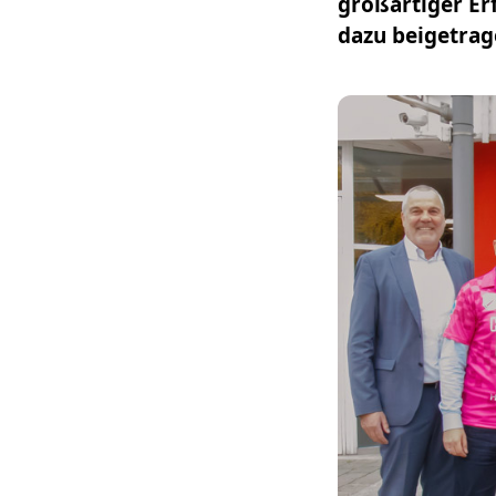
großartiger Er
dazu beigetrage