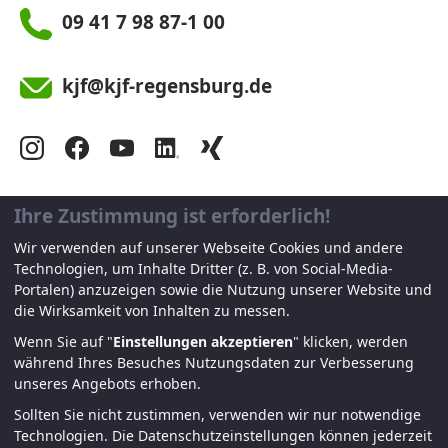
09 41 7 98 87-1 00
kjf@kjf-regensburg.de
Ihre Zustimmung ist erforderlich!
Katholische Jugendfürsorge
Wir verwenden auf unserer Webseite Cookies und andere
der Diözese Regensburg e. V.
Technologien, um Inhalte Dritter (z. B. von Social-Media-
Portalen) anzuzeigen sowie die Nutzung unserer Website und
Orleansstraße 2 a
die Wirksamkeit von Inhalten zu messen.
93055 Regensburg
Wenn Sie auf "
Einstellungen akzeptieren
" klicken, werden
während Ihres Besuches Nutzungsdaten zur Verbesserung
Telefon: 09 41 7 98 87-1 00
unseres Angebots erhoben.
Telefax: 09 41 7 98 87-1 77
Sollten Sie nicht zustimmen, verwenden wir nur notwendige
Technologien.
Die Datenschutzeinstellungen können jederzeit