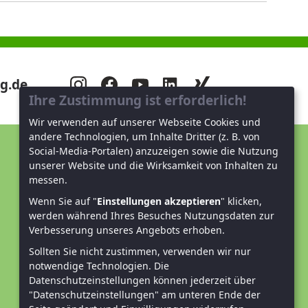
g.de
Ihre Zustimmung ist erforderlich!
Wir verwenden auf unserer Webseite Cookies und
andere Technologien, um Inhalte Dritter (z. B. von
Social-Media-Portalen) anzuzeigen sowie die Nutzung
Unterstützen Sie uns!
unserer Website und die Wirksamkeit von Inhalten zu
messen.
Mitglied werden
Wenn Sie auf "
Einstellungen akzeptieren
" klicken,
werden während Ihres Besuches Nutzungsdaten zur
Spenden und helfen
Verbesserung unseres Angebots erhoben.
Sollten Sie nicht zustimmen, verwenden wir nur
notwendige Technologien.
Die
Datenschutzeinstellungen können jederzeit über
"Datenschutzeinstellungen" am unteren Ende der