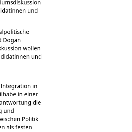
diumsdiskussion
didatinnen und
lpolitische
rt Dogan
skussion wollen
ndidatinnen und
Integration in
lhabe in einer
rantwortung die
g und
wischen Politik
n als festen