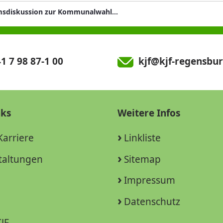
Podiumsdiskussion zur Kommunalwahl 2026 in Regensburg
1 7 98 87-1 00
kjf@kjf-regensbur
nks
Weitere Infos
Karriere
Linkliste
taltungen
Sitemap
Impressum
Datenschutz
JF