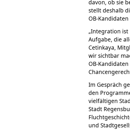
davon, ob sie 
stellt deshalb 
OB-Kandidaten
„Integration is
Aufgabe, die all
Cetinkaya, Mitg
wir sichtbar m
OB-Kandidaten
Chancengerecht
Im Gespräch ge
den Programmen
vielfältigen St
Stadt Regensbu
Fluchtgeschichte
und Stadtgesell