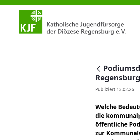
Podiumsdiskussion zur Kommu
null
Podiumsd
Regensbur
Publiziert 13.02.26
Welche Bedeutu
die kommunalpo
öffentliche Po
zur Kommunalwa