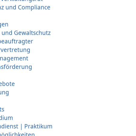
nz und Compliance
gen
 und Gewaltschutz
beauftragter
rvertretung
anagement
nsförderung
ebote
ung
ts
udium
endienst | Praktikum
öglichkeiten