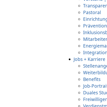
Transpare
Pastoral
Einrichtun
Prävention
Inklusions
Mitarbeite
Energiem
Integratio
Jobs + Karriere
Stellenang
Weiterbild
Benefits
Job-Portrai
Duales St
Freiwillig
Verdienstm