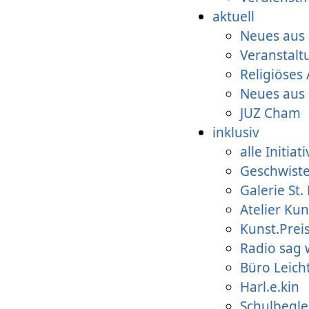
aktuell
Neues aus 
Veranstal
Religiöses
Neues aus
JUZ Cham
inklusiv
alle Initiat
Geschwist
Galerie St.
Atelier Kun
Kunst.Prei
Radio sag 
Büro Leich
Harl.e.kin
Schulbegle