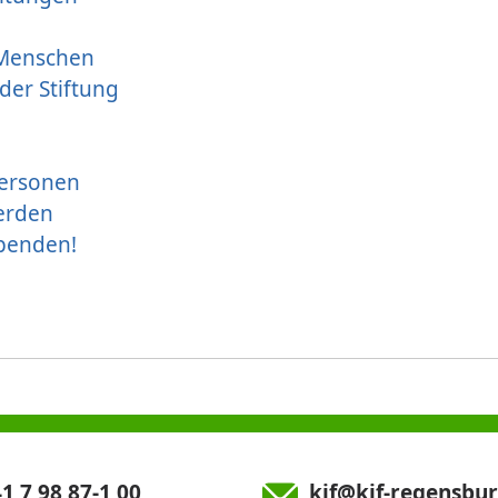
 Menschen
der Stiftung
ersonen
erden
spenden!
1 7 98 87-1 00
kjf@kjf-regensbur