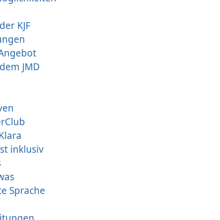
der KJF
tungen
 Angebot
 dem JMD
iven
erClub
 Klara
st inklusiv
s
was
te Sprache
itungen