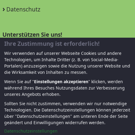
Datenschutz
Unterstützen Sie uns!
Ihre Zustimmung ist erforderlich!
Mitglied werden
Wir verwenden auf unserer Webseite Cookies und andere
Technologien, um Inhalte Dritter (z. B. von Social-Media-
Spenden und helfen
Portalen) anzuzeigen sowie die Nutzung unserer Website und
die Wirksamkeit von Inhalten zu messen.
Wenn Sie auf "
Einstellungen akzeptieren
" klicken, werden
während Ihres Besuches Nutzungsdaten zur Verbesserung
unseres Angebots erhoben.
Sollten Sie nicht zustimmen, verwenden wir nur notwendige
Technologien.
Die Datenschutzeinstellungen können jederzeit
über "Datenschutzeinstellungen" am unteren Ende der Seite
© KJF Regensburg – Alle Rechte vorbehalten. |
geändert und Einwilligungen widerrufen werden.
Fernwartung
|
Anmelden
Datenschutzeinstellungen