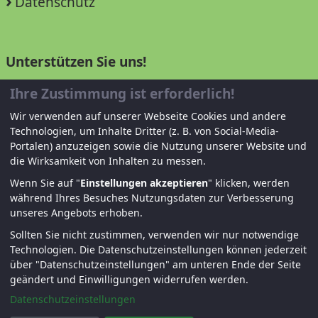
Datenschutz
Unterstützen Sie uns!
Ihre Zustimmung ist erforderlich!
Mitglied werden
Wir verwenden auf unserer Webseite Cookies und andere
Spenden und helfen
Technologien, um Inhalte Dritter (z. B. von Social-Media-
Portalen) anzuzeigen sowie die Nutzung unserer Website und
die Wirksamkeit von Inhalten zu messen.
Wenn Sie auf "
Einstellungen akzeptieren
" klicken, werden
während Ihres Besuches Nutzungsdaten zur Verbesserung
unseres Angebots erhoben.
Sollten Sie nicht zustimmen, verwenden wir nur notwendige
Technologien.
Die Datenschutzeinstellungen können jederzeit
© KJF Regensburg – Alle Rechte vorbehalten. |
über "Datenschutzeinstellungen" am unteren Ende der Seite
Fernwartung
|
Anmelden
geändert und Einwilligungen widerrufen werden.
Datenschutzeinstellungen