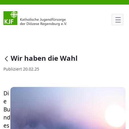
Wir haben die Wahl
null
Wir haben die Wahl
Publiziert 20.02.25
Di
e
Bu
nd
es