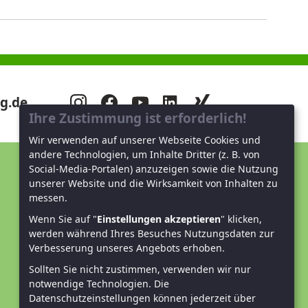
g.de
Ihre Zustimmung ist erforderlich!
Wir verwenden auf unserer Webseite Cookies und
andere Technologien, um Inhalte Dritter (z. B. von
Social-Media-Portalen) anzuzeigen sowie die Nutzung
Unterstützen Sie uns!
unserer Website und die Wirksamkeit von Inhalten zu
messen.
Mitglied werden
Wenn Sie auf "
Einstellungen akzeptieren
" klicken,
werden während Ihres Besuches Nutzungsdaten zur
Spenden und helfen
Verbesserung unseres Angebots erhoben.
Sollten Sie nicht zustimmen, verwenden wir nur
notwendige Technologien.
Die
Datenschutzeinstellungen können jederzeit über