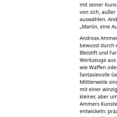
mit seiner Kuns
von sich, außer
auswählen. Andr
„Martin, eine Au
Andreas Ammer i
bewusst durch e
Bleistift und F
Werkzeuge aus 
wie Waffen oder
fantasievolle G
Mittlerweile si
mit einer winzi
kleiner, aber u
Ammers Kunstwe
entwickeln: präz