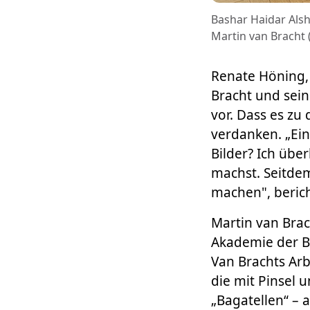
Bashar Haidar Als
Martin van Bracht 
Renate Höning, L
Bracht und sei
vor. Dass es z
verdanken. „Ein
Bilder? Ich übe
machst. Seitde
machen", berich
Martin van Brac
Akademie der Bi
Van Brachts Arb
die mit Pinsel 
„Bagatellen“ – 