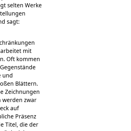
igt selten Werke
stellungen
nd sagt:
nschränkungen
arbeitet mit
kon. Oft kommen
e Gegenstände
e und
roßen Blättern.
eine Zeichnungen
en werden zwar
leck auf
liche Präsenz
 Titel, die der