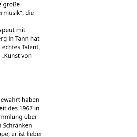
e große
rmusik", die
apeut mit
rg in Tann hat
echtes Talent,
: „Kunst von
“
 bewahrt haben
eit des 1967 in
Sammlung über
n Schränken
, er ist lieber