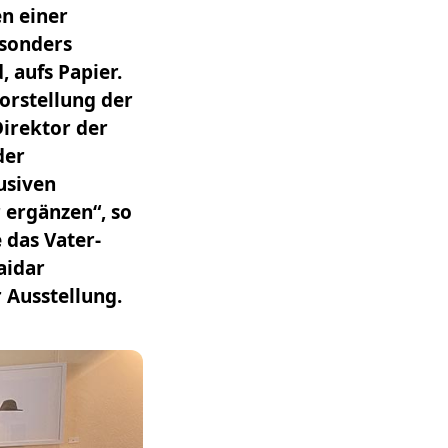
en einer
esonders
 aufs Papier.
orstellung der
irektor der
der
lusiven
 ergänzen“, so
 das Vater-
aidar
 Ausstellung.