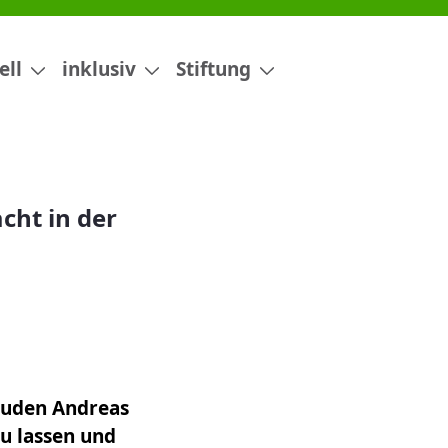
e St. Klara
ell
inklusiv
Stiftung
ht in der
luden Andreas
u lassen und