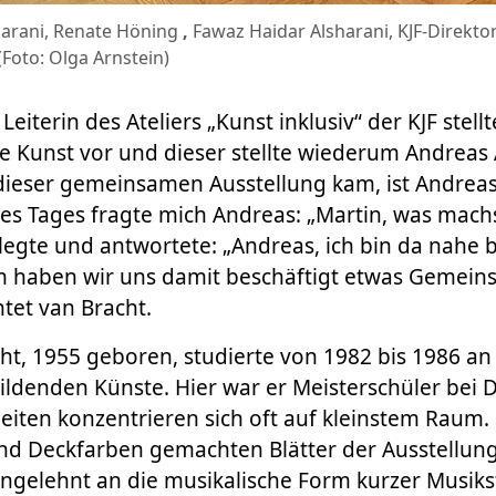
harani, Renate Höning
,
Fawaz Haidar Alsharani, KJF-Direkto
(Foto: Olga Arnstein)
eiterin des Ateliers „Kunst inklusiv“ der KJF stell
ne Kunst vor und dieser stellte wiederum Andre
u dieser gemeinsamen Ausstellung kam, ist Andre
es Tages fragte mich Andreas: „Martin, was mach
rlegte und antwortete: „Andreas, ich bin da nahe
m haben wir uns damit beschäftigt etwas Gemein
tet van Bracht.
ht, 1955 geboren, studierte von 1982 bis 1986 a
ldenden Künste. Hier war er Meisterschüler bei D
eiten konzentrieren sich oft auf kleinstem Raum.
und Deckfarben gemachten Blätter der Ausstellung
angelehnt an die musikalische Form kurzer Musiks