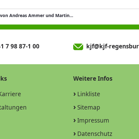
Werke von Andreas Ammer und Martin van Bracht in der Galerie St. Klara
1 7 98 87-1 00
kjf@kjf-regensbur
nks
Weitere Infos
Karriere
Linkliste
taltungen
Sitemap
Impressum
Datenschutz