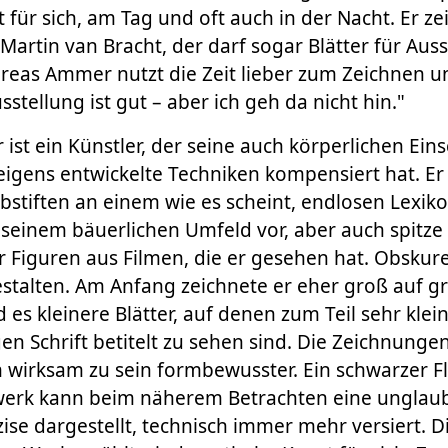
t für sich, am Tag und oft auch in der Nacht. Er ze
 Martin van Bracht, der darf sogar Blätter für Aus
eas Ammer nutzt die Zeit lieber zum Zeichnen u
sstellung ist gut – aber ich geh da nicht hin."
st ein Künstler, der seine auch körperlichen Ei
igens entwickelte Techniken kompensiert hat. Er 
arbstiften an einem wie es scheint, endlosen Lexi
seinem bäuerlichen Umfeld vor, aber auch spitz
 Figuren aus Filmen, die er gesehen hat. Obskur
estalten. Am Anfang zeichnete er eher groß auf g
nd es kleinere Blätter, auf denen zum Teil sehr kl
gen Schrift betitelt zu sehen sind. Die Zeichnung
m wirksam zu sein formbewusster. Ein schwarzer F
rk kann beim näherem Betrachten eine unglaub
ise dargestellt, technisch immer mehr versiert. Die