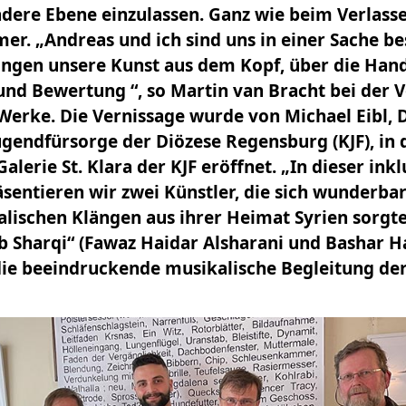
andere Ebene einzulassen. Ganz wie beim Verlass
r. „Andreas und ich sind uns in einer Sache b
ingen unsere Kunst aus dem Kopf, über die Hand,
nd Bewertung “, so Martin van Bracht bei der V
rke. Die Vernissage wurde von Michael Eibl, D
ugendfürsorge der Diözese Regensburg (KJF), in 
lerie St. Klara der KJF eröffnet. „In dieser ink
sentieren wir zwei Künstler, die sich wunderbar
talischen Klängen aus ihrer Heimat Syrien sorgte
 Sharqi“ (Fawaz Haidar Alsharani und Bashar H
 die beeindruckende musikalische Begleitung der