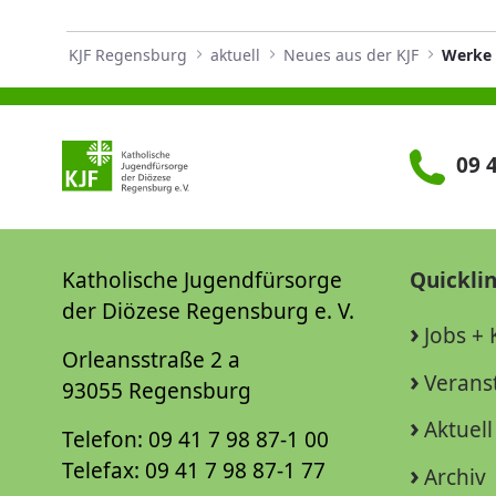
KJF Regensburg
aktuell
Neues aus der KJF
09 4
Katholische Jugendfürsorge
Quickli
der Diözese Regensburg e. V.
Jobs + 
Orleansstraße 2 a
Verans
93055 Regensburg
Aktuell
Telefon: 09 41 7 98 87-1 00
Telefax: 09 41 7 98 87-1 77
Archiv