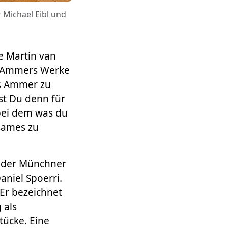
r Michael Eibl und
te Martin van
as Ammers Werke
as Ammer zu
st Du denn für
 bei dem was du
sames zu
n der Münchner
aniel Spoerri.
 Er bezeichnet
 als
tücke. Eine