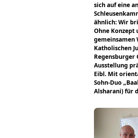
sich auf eine 
Schleusenkamme
ähnlich: Wir br
Ohne Konzept u
gemeinsamen We
Katholischen J
Regensburger Ga
Ausstellung prä
Eibl. Mit orien
Sohn-Duo „Baab
Alsharani) für