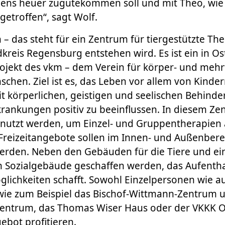
ens heuer zugutekommen soll und mit Theo, wie i
getroffen“, sagt Wolf.
– das steht für ein Zentrum für tiergestützte The
dkreis Regensburg entstehen wird. Es ist ein in O
rojekt des vkm – dem Verein für körper- und meh
chen. Ziel ist es, das Leben vor allem von Kinde
t körperlichen, geistigen und seelischen Behind
rankungen positiv zu beeinflussen. In diesem Zen
nutzt werden, um Einzel- und Gruppentherapien 
Freizeitangebote sollen im Innen- und Außenbere
erden. Neben den Gebäuden für die Tiere und ei
ein Sozialgebäude geschaffen werden, das Aufentha
ichkeiten schafft. Sowohl Einzelpersonen wie a
wie zum Beispiel das Bischof-Wittmann-Zentrum u
entrum, das Thomas Wiser Haus oder der VKKK O
bot profitieren.