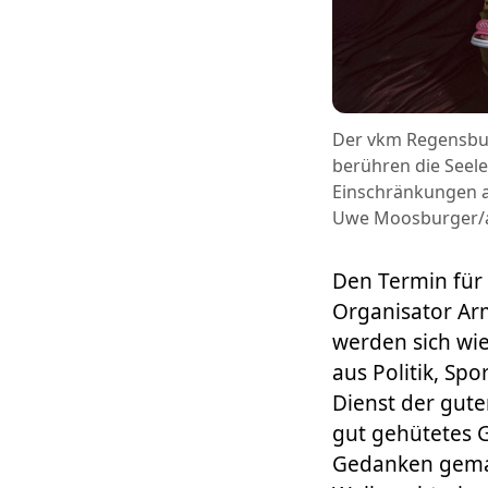
Der vkm Regensburg
berühren die Seele
Einschränkungen ab
Uwe Moosburger/a
Den Termin für
Organisator Ar
werden sich wi
aus Politik, Sp
Dienst der gute
gut gehütetes G
Gedanken gemach