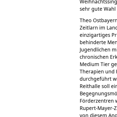
Weihnachtssing
sehr gute Wahl 
Theo Ostbayern 
Zeitlarn im Lan
einzigartiges P
behinderte Mens
Jugendlichen mi
chronischen Erk
Medium Tier ge
Therapien und 
durchgeführt w
Reithalle soll 
Begegnungsmögl
Förderzentren 
Rupert-Mayer-Z
von diesem Ange