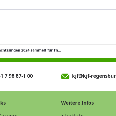
Weihnachtssingen 2024 sammelt für Theo
1 7 98 87-1 00
kjf@kjf-regensbur
nks
Weitere Infos
Karriere
Linkliste