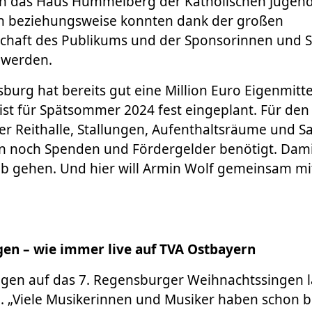
an das Haus Hummelberg der Katholischen Jugend
n beziehungsweise konnten dank der großen
chaft des Publikums und der Sponsorinnen und 
t werden.
urg hat bereits gut eine Million Euro Eigenmitte
st für Spätsommer 2024 fest eingeplant. Für den
er Reithalle, Stallungen, Aufenthaltsräume und S
n noch Spenden und Fördergelder benötigt. Dami
ieb gehen. Und hier will Armin Wolf gemeinsam m
en – wie immer live auf TVA Ostbayern
ngen auf das 7. Regensburger Weihnachtssingen l
. „Viele Musikerinnen und Musiker haben schon b