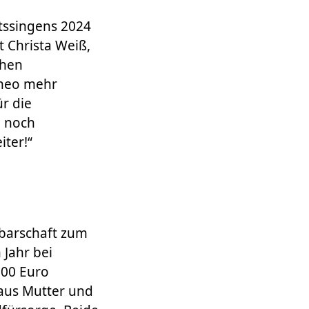
tssingens 2024
 Christa Weiß,
chen
Theo mehr
r die
o noch
iter!“
hbarschaft zum
Jahr bei
000 Euro
aus Mutter und