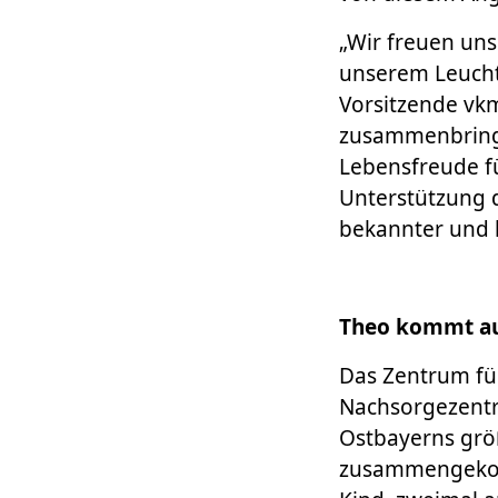
„Wir freuen uns
unserem Leucht
Vorsitzende vk
zusammenbringt
Lebensfreude fü
Unterstützung 
bekannter und h
Theo kommt au
Das Zentrum für
Nachsorgezentr
Ostbayerns grö
zusammengekomm