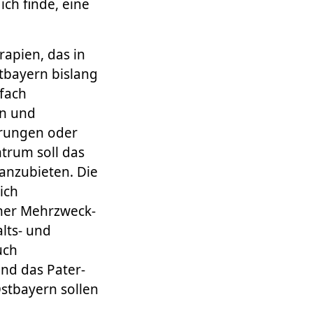
ch finde, eine
rapien, das in
stbayern bislang
rfach
rn und
erungen oder
trum soll das
anzubieten. Die
ich
ner Mehrzweck-
lts- und
uch
nd das Pater-
stbayern sollen