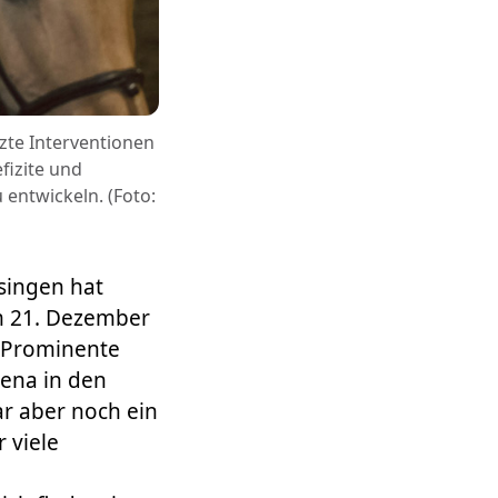
tzte Interventionen
fizite und
entwickeln. (Foto:
singen hat
m 21. Dezember
e Prominente
rena in den
ar aber noch ein
 viele