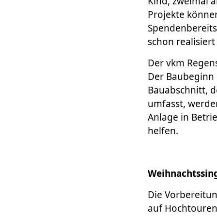
Kind, zweimal 
Projekte könne
Spendenbereits
schon realisier
Der vkm Regensb
Der Baubeginn i
Bauabschnitt, d
umfasst, werde
Anlage in Betr
helfen.
Weihnachtssing
Die Vorbereitu
auf Hochtouren