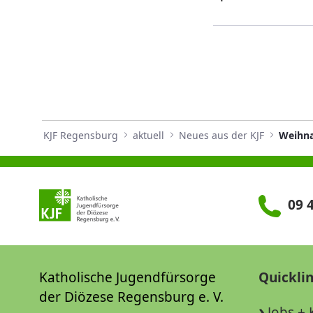
KJF Regensburg
aktuell
Neues aus der KJF
09 4
Katholische Jugendfürsorge
Quickli
der Diözese Regensburg e. V.
Jobs + 