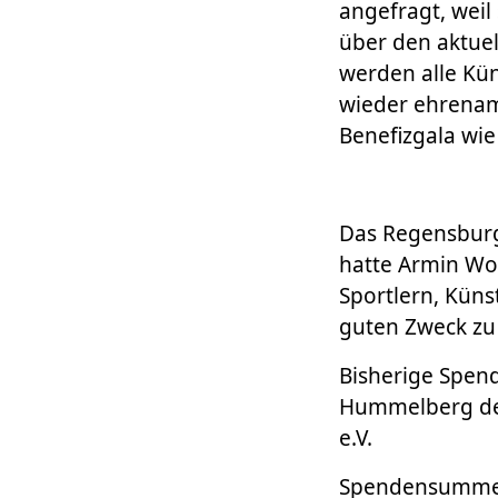
angefragt, weil 
über den aktue
werden alle Kün
wieder ehrenam
Benefizgala wie
Das Regensburge
hatte Armin Wo
Sportlern, Küns
guten Zweck zu
Bisherige Spend
Hummelberg der
e.V.
Spendensumme 