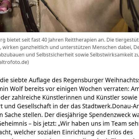
 bietet seit fast 40 Jahren Reittherapien an. Die tiergestü
, wirken ganzheitlich und unterstützen Menschen dabei, De
zubauen und Selbstsicherheit sowie Selbstwirksamkeit zu 
ltrofoto.de)
 die siebte Auflage des Regensburger Weihnachts
min Wolf bereits vor einigen Wochen verraten: A
eder zahlreiche Künstlerinnen und Künstler sowi
ort und Gesellschaft in der das Stadtwerk.Donau-A
n Sache stellen. Der diesjährige Spendenzweck w
eheimnis – bis jetzt: „Wir haben uns im Team sehr
t, welcher sozialen Einrichtung der Erlös des