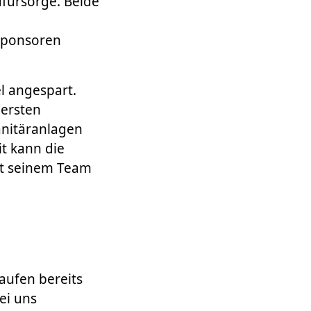
fürsorge. Beide
Sponsoren
l angespart.
 ersten
anitäranlagen
t kann die
it seinem Team
aufen bereits
ei uns