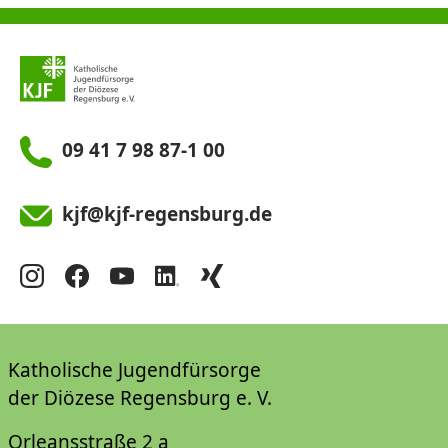
09 41 7 98 87-1 00
kjf@kjf-regensburg.de
Katholische Jugendfürsorge
der Diözese Regensburg e. V.
Orleansstraße 2 a