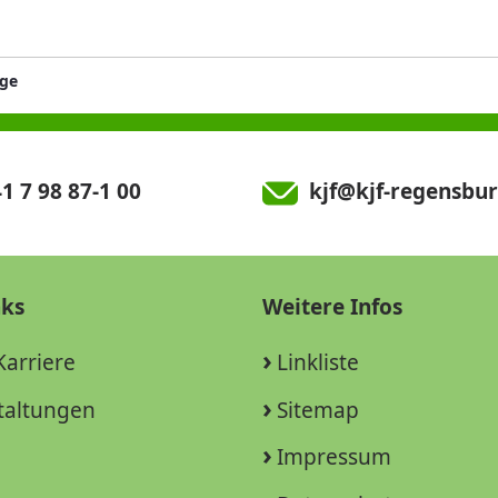
age
1 7 98 87-1 00
kjf@kjf-regensbur
nks
Weitere Infos
Karriere
Linkliste
taltungen
Sitemap
Impressum