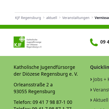
KJF Regensburg
aktuell
Veranstaltungen
Verniss
09 4
Katholische Jugendfürsorge
Quickli
der Diözese Regensburg e. V.
Jobs + 
Orleansstraße 2 a
Verans
93055 Regensburg
Aktuell
Telefon: 09 41 7 98 87-1 00