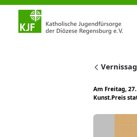
Vernissage
null
Vernissa
Am Freitag, 27.
Kunst.Preis st