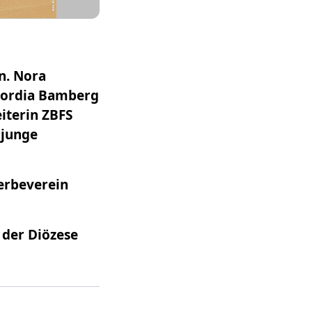
n. Nora
ncordia Bamberg
iterin ZBFS
 junge
werbeverein
 der Diözese