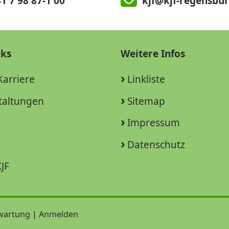
1 7 98 87-1 00
kjf@kjf-regensbur
nks
Weitere Infos
Karriere
Linkliste
taltungen
Sitemap
Impressum
Datenschutz
JF
wartung
|
Anmelden