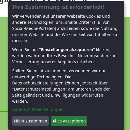
g.de
Ihre Zustimmung ist erforderlich!
Wir verwenden auf unserer Webseite Cookies und
andere Technologien, um Inhalte Dritter (z. B. von
Social-Media-Portalen) anzuzeigen sowie die Nutzung
Unterstützen Sie uns!
unserer Website und die Wirksamkeit von Inhalten zu
messen.
Mitglied werden
Wenn Sie auf "
Einstellungen akzeptieren
" klicken,
werden während Ihres Besuches Nutzungsdaten zur
Spenden und helfen
Verbesserung unseres Angebots erhoben.
Sollten Sie nicht zustimmen, verwenden wir nur
notwendige Technologien.
Die
Datenschutzeinstellungen können jederzeit über
"Datenschutzeinstellungen" am unteren Ende der
Seite geändert und Einwilligungen widerrufen
werden.
Datenschutzeinstellungen
Nicht zustimmen
Alles akzeptieren