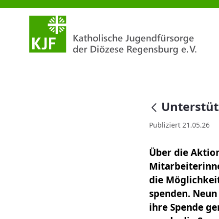
Unterstützung für eine Ferienfr
null
Unterstüt
Publiziert 21.05.26
Über die Aktio
Mitarbeiterinn
die Möglichkei
spenden. Neun
ihre Spende g