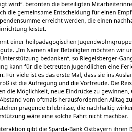
gt wird“, betonten die beteiligten Mitarbeiterin
urch die gemeinsame Entscheidung für einen Emp
 Spendensumme erreicht werden, die einen nachha
inrichtung leistet.
mmt einer heilpädagogischen Jugendwohngruppe
gute. „Im Namen aller Beteiligten möchten wir un
 Unterstützung bedanken“, so Riegelsberger-Gan
g kann für die betreuten Jugendlichen eine Ferie
n. Für viele ist es das erste Mal, dass sie ins Aus
oß ist die Aufregung und die Vorfreude. Die Reis
n die Möglichkeit, neue Eindrücke zu gewinnen,
 Abstand vom oftmals herausfordernden Alltag z
tstehen prägende Erlebnisse, die nachhaltig wir
erstützung wäre eine solche Fahrt nicht machbar.
iteraktion gibt die Sparda-Bank Ostbayern ihren 