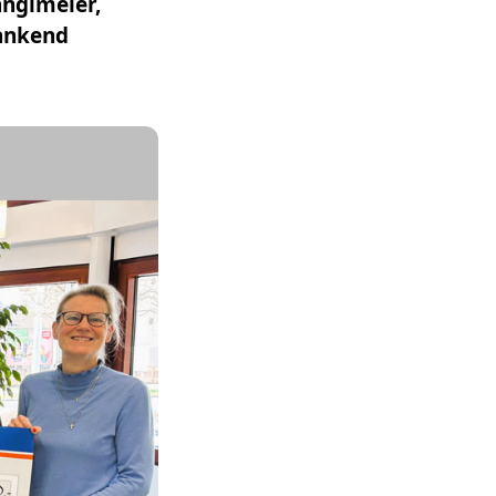
anglmeier,
dankend