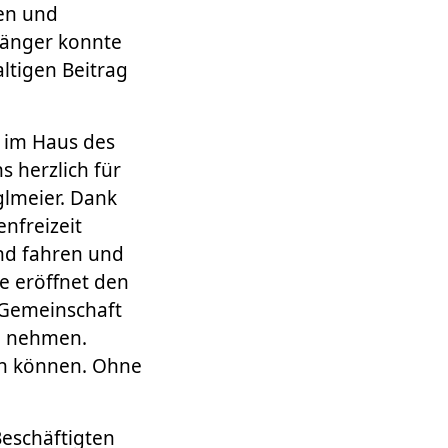
nen und
fänger konnte
ltigen Beitrag
 im Haus des
s herzlich für
glmeier. Dank
nfreizeit
land fahren und
e eröffnet den
 Gemeinschaft
u nehmen.
ken können. Ohne
Beschäftigten