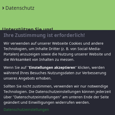
Datenschutz
Unterstützen Sie uns!
Ihre Zustimmung ist erforderlich!
Mitglied werden
Wir verwenden auf unserer Webseite Cookies und andere
Technologien, um Inhalte Dritter (z. B. von Social-Media-
Spenden und helfen
Portalen) anzuzeigen sowie die Nutzung unserer Website und
die Wirksamkeit von Inhalten zu messen.
Wenn Sie auf "
Einstellungen akzeptieren
" klicken, werden
während Ihres Besuches Nutzungsdaten zur Verbesserung
unseres Angebots erhoben.
Sollten Sie nicht zustimmen, verwenden wir nur notwendige
Technologien.
Die Datenschutzeinstellungen können jederzeit
über "Datenschutzeinstellungen" am unteren Ende der Seite
© KJF Regensburg – Alle Rechte vorbehalten. |
geändert und Einwilligungen widerrufen werden.
Fernwartung
|
Anmelden
Datenschutzeinstellungen