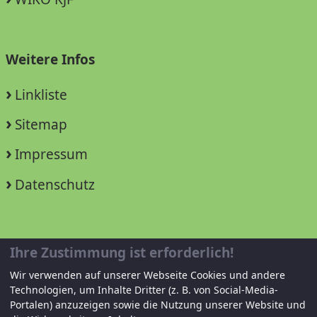
Weitere Infos
Linkliste
Sitemap
Impressum
Datenschutz
Unterstützen Sie uns!
Ihre Zustimmung ist erforderlich!
Wir verwenden auf unserer Webseite Cookies und andere
Mitglied werden
Technologien, um Inhalte Dritter (z. B. von Social-Media-
Portalen) anzuzeigen sowie die Nutzung unserer Website und
Spenden und helfen