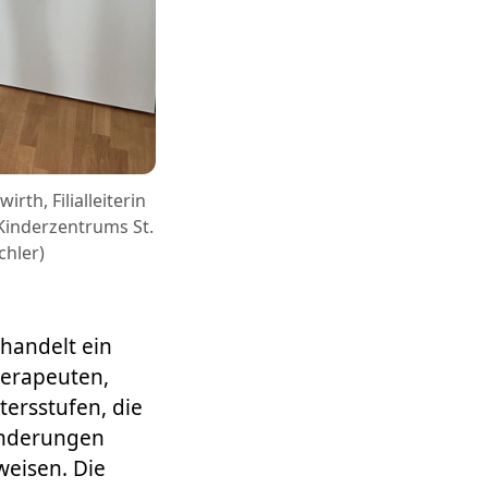
rth, Filialleiterin
 Kinderzentrums St.
chler)
ehandelt ein
herapeuten,
ersstufen, die
inderungen
eisen. Die