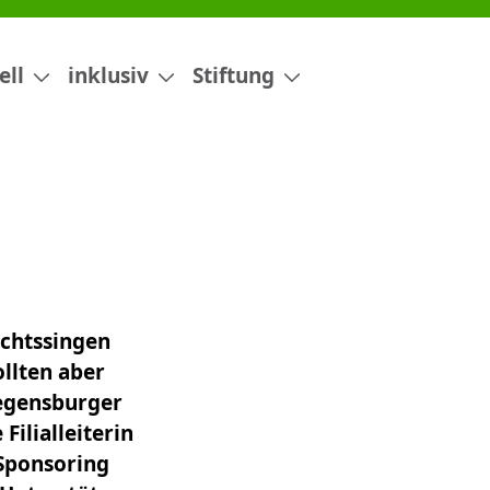
ell
inklusiv
Stiftung
chtssingen
llten aber
Regensburger
ilialleiterin
 Sponsoring