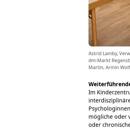
Astrid Lamby, Verwa
dm-Markt Regensbur
Martin, Armin Wolf
Weiterführend
Im Kinderzentru
interdisziplinä
Psychologinnen 
mögliche oder 
oder chronisch