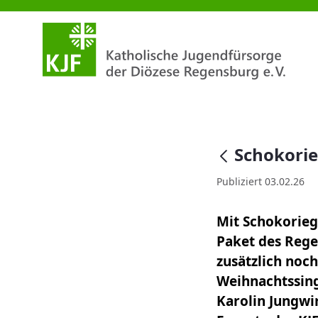
Schokoriegel und 700 Euro
null
Schokorie
Publiziert 03.02.26
Mit Schokorieg
Paket des Rege
zusätzlich noc
Weihnachtssinge
Karolin Jungwi