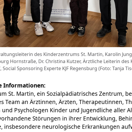
ltungsleiterin des Kinderzentrums St. Martin, Karolin Jungwi
g Hornstraße, Dr. Christina Kutzer, Ärztliche Leiterin des
, Social Sponsoring Experte KJF Regensburg (Foto: Tanja Tis
e Informationen:
m St. Martin, ein Sozialpädiatrisches Zentrum, b
res Team an Ärztinnen, Ärzten, Therapeutinnen, T
und Psychologen Kinder und Jugendliche aller Alt
vorhandene Störungen in ihrer Entwicklung, Beh
e, insbesondere neurologische Erkrankungen aufw