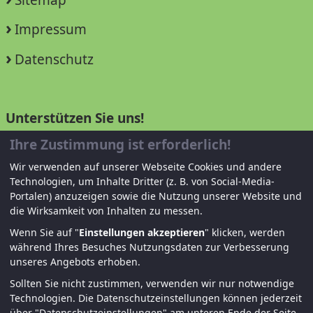
Sitemap
Impressum
Datenschutz
Unterstützen Sie uns!
Ihre Zustimmung ist erforderlich!
Mitglied werden
Wir verwenden auf unserer Webseite Cookies und andere
Spenden und helfen
Technologien, um Inhalte Dritter (z. B. von Social-Media-
Portalen) anzuzeigen sowie die Nutzung unserer Website und
die Wirksamkeit von Inhalten zu messen.
Wenn Sie auf "
Einstellungen akzeptieren
" klicken, werden
während Ihres Besuches Nutzungsdaten zur Verbesserung
unseres Angebots erhoben.
Sollten Sie nicht zustimmen, verwenden wir nur notwendige
Technologien.
Die Datenschutzeinstellungen können jederzeit
© KJF Regensburg – Alle Rechte vorbehalten. |
über "Datenschutzeinstellungen" am unteren Ende der Seite