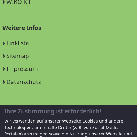
WIKO KJF
Weitere Infos
Linkliste
Sitemap
Impressum
Datenschutz
Unterstützen Sie uns!
Ihre Zustimmung ist erforderlich!
Wir verwenden auf unserer Webseite Cookies und andere
Mitglied werden
Technologien, um Inhalte Dritter (z. B. von Social-Media-
Portalen) anzuzeigen sowie die Nutzung unserer Website und
Spenden und helfen