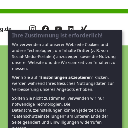
g.de
Ihre Zustimmung ist erforderlich!
Wir verwenden auf unserer Webseite Cookies und
andere Technologien, um Inhalte Dritter (z. B. von
Social-Media-Portalen) anzuzeigen sowie die Nutzung
Unterstützen Sie uns!
unserer Website und die Wirksamkeit von Inhalten zu
messen.
Mitglied werden
Wenn Sie auf "
Einstellungen akzeptieren
" klicken,
werden während Ihres Besuches Nutzungsdaten zur
Spenden und helfen
Verbesserung unseres Angebots erhoben.
Sollten Sie nicht zustimmen, verwenden wir nur
notwendige Technologien.
Die
Datenschutzeinstellungen können jederzeit über
"Datenschutzeinstellungen" am unteren Ende der
Seite geändert und Einwilligungen widerrufen