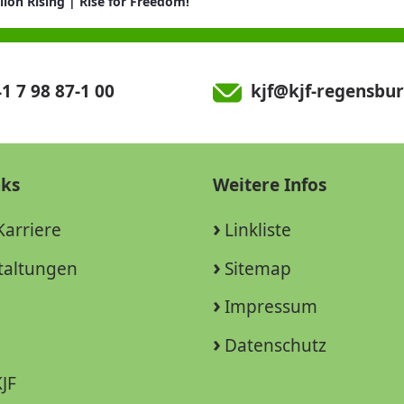
lion Rising | Rise for Freedom!
1 7 98 87-1 00
kjf@kjf-regensbur
nks
Weitere Infos
Karriere
Linkliste
taltungen
Sitemap
Impressum
Datenschutz
JF