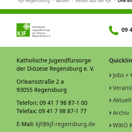
KJF Regensburg
aktuell
Neues aus der KJF
One Bil
09 4
Katholische Jugendfürsorge
Quickli
der Diözese Regensburg e. V.
Jobs + 
Orleansstraße 2 a
Verans
93055 Regensburg
Aktuell
Telefon: 09 41 7 98 87-1 00
Telefax: 09 41 7 98 87-1 77
Archiv
E-Mail:
kjf@kjf-regensburg.de
WIKO K