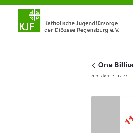
One Billion Rising | Rise for F
null
One Billio
Publiziert 09.02.23