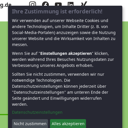
g.de
Ihre Zustimmung ist erforderlich!
Wir verwenden auf unserer Webseite Cookies und
andere Technologien, um Inhalte Dritter (z. B. von
Social-Media-Portalen) anzuzeigen sowie die Nutzung
Unterstützen Sie uns!
unserer Website und die Wirksamkeit von Inhalten zu
messen.
Mitglied werden
Wenn Sie auf "
Einstellungen akzeptieren
" klicken,
werden während Ihres Besuches Nutzungsdaten zur
Spenden und helfen
Verbesserung unseres Angebots erhoben.
Sollten Sie nicht zustimmen, verwenden wir nur
notwendige Technologien.
Die
Datenschutzeinstellungen können jederzeit über
"Datenschutzeinstellungen" am unteren Ende der
Seite geändert und Einwilligungen widerrufen
werden.
Datenschutzeinstellungen
Nicht zustimmen
Alles akzeptieren