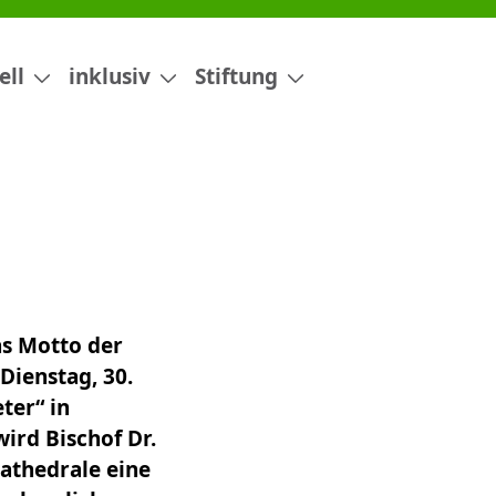
ell
inklusiv
Stiftung
as Motto der
ienstag, 30.
ter“ in
ird Bischof Dr.
athedrale eine