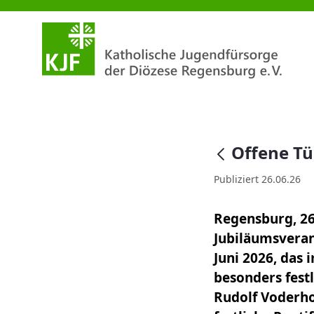
Offene Türen – Offene Herzen
null
Offene Tü
Publiziert 26.06.26
Regensburg, 26.
Jubiläumsveran
Juni 2026, das 
besonders fest
Rudolf Voderho