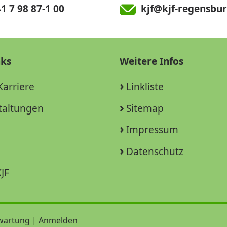
1 7 98 87-1 00
kjf@kjf-regensbur
nks
Weitere Infos
Karriere
Linkliste
taltungen
Sitemap
Impressum
Datenschutz
JF
wartung
|
Anmelden