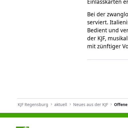
Einlasskarten e
Bei der zwangl
serviert. Italie
Bedient und ver
der KJF, musik
mit zünftiger V
KJF Regensburg
aktuell
Neues aus der KJF
Offene