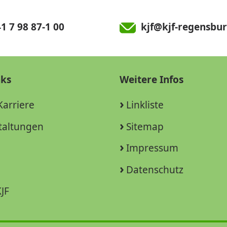
1 7 98 87-1 00
kjf@kjf-regensbur
nks
Weitere Infos
Karriere
Linkliste
taltungen
Sitemap
Impressum
Datenschutz
JF