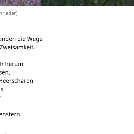
nrieder)
benden die Wege
 Zweisamkeit.
ch herum
sen,
 Heerscharen
s,
r
enstern.