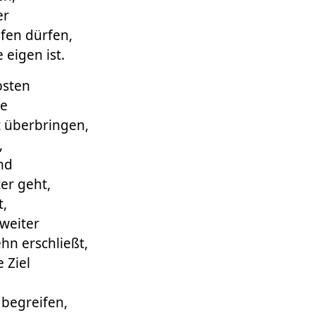
er
fen dürfen,
 eigen ist.
bsten
se
t überbringen,
,
nd
er geht,
t,
 weiter
hn erschließt,
 Ziel
 begreifen,