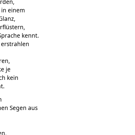
rden,
 in einem
lanz,
rflüstern,
Sprache kennt.
 erstrahlen
ren,
e je
ch kein
t.
h
nen Segen aus
en,