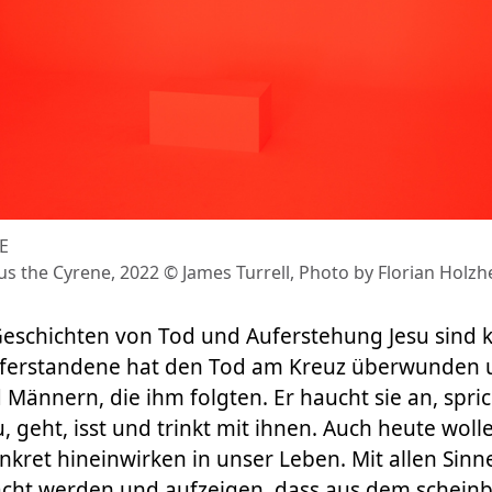
E
us the Cyrene, 2022 © James Turrell, Photo by Florian Holzh
Geschichten von Tod und Auferstehung Jesu sind 
uferstandene hat den Tod am Kreuz überwunden 
Männern, die ihm folgten. Er haucht sie an, spri
, geht, isst und trinkt mit ihnen. Auch heute woll
kret hineinwirken in unser Leben. Mit allen Sinn
cht werden und aufzeigen, dass aus dem scheinb