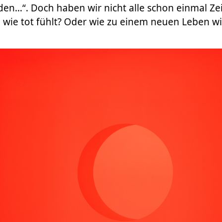
den…“. Doch haben wir nicht alle schon einmal Zeit
 wie tot fühlt? Oder wie zu einem neuen Leben 