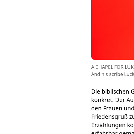
A CHAPEL FOR LUK
And his scribe Luci
Die biblischen 
konkret. Der A
den Frauen und 
Friedensgruß zu
Erzählungen kon
erfahrbar gema