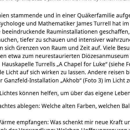
rnien stammende und in einer Quäkerfamilie auf
Psychologe und Mathematiker James Turrell hat im
e beeindruckende Rauminstallationen geschaffen, 
tauchen, tiefer zu schauen und intensiver wahrz
n sich Grenzen von Raum und Zeit auf. Viele Bes
en etwa zum neurestaurierten Diözesanmuseum F
Hauskapelle Turrells „A Chapel for Luke“ (siehe F
e Licht auf sich wirken zu lassen. Andere reisen b
r Ganzfeld-Installation „Akhob“ (Foto 3) im Licht 
 Lichtes können helfen, um über das eigene Lebe
chtes ablegen: Welche alten Farben, welchen Balla
Wärme empfangen: Was schenkt mir neue Kraft u