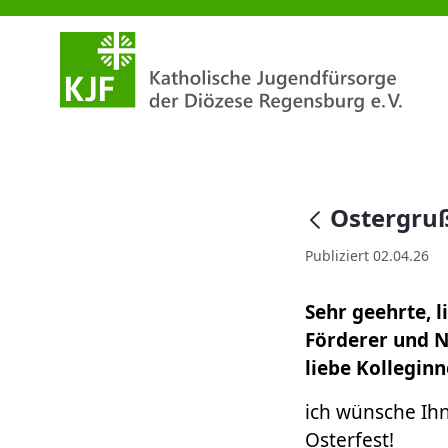
Ostergruß 2026
null
Ostergru
Publiziert 02.04.26
Sehr geehrte, 
Förderer und N
liebe Kollegin
ich wünsche Ih
Osterfest!