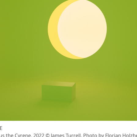
E
us the Cyrene, 2022 © James Turrell, Photo by Florian Holzh