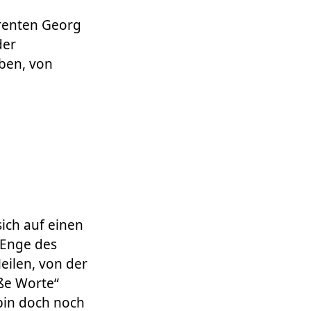
erenten Georg
der
ben, von
ich auf einen
 Enge des
ilen, von der
oße Worte“
bin doch noch