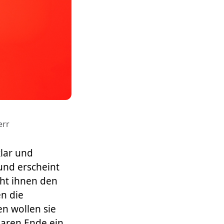
err
klar und
und erscheint
cht ihnen den
en die
en wollen sie
aren Ende ein