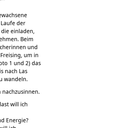
gewachsene
 Laufe der
die einladen,
unehmen. Beim
ucherinnen und
reising, um in
oto 1 und 2) das
is nach Las
zu wandeln.
n nachzusinnen.
st will ich
nd Energie?