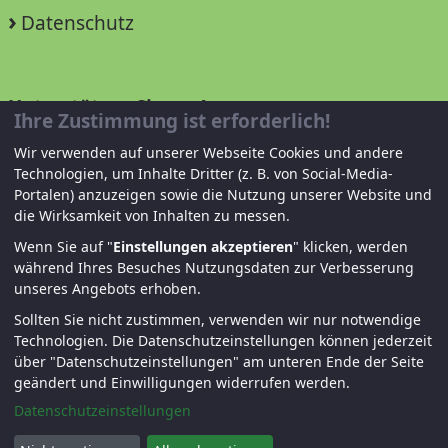
Datenschutz
Unterstützen Sie uns!
Ihre Zustimmung ist erforderlich!
Wir verwenden auf unserer Webseite Cookies und andere
Mitglied werden
Technologien, um Inhalte Dritter (z. B. von Social-Media-
Portalen) anzuzeigen sowie die Nutzung unserer Website und
Spenden und helfen
die Wirksamkeit von Inhalten zu messen.
Wenn Sie auf "
Einstellungen akzeptieren
" klicken, werden
während Ihres Besuches Nutzungsdaten zur Verbesserung
unseres Angebots erhoben.
Sollten Sie nicht zustimmen, verwenden wir nur notwendige
Technologien.
Die Datenschutzeinstellungen können jederzeit
über "Datenschutzeinstellungen" am unteren Ende der Seite
© KJF Regensburg – Alle Rechte vorbehalten. |
geändert und Einwilligungen widerrufen werden.
Fernwartung
|
Anmelden
Datenschutzeinstellungen