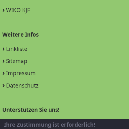
WIKO KJF
Weitere Infos
Linkliste
Sitemap
Impressum
Datenschutz
Unterstützen Sie uns!
Mitglied werden
Ihre Zustimmung ist erforderlich!