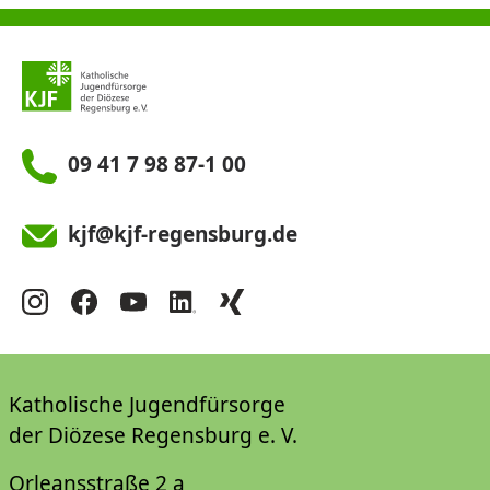
09 41 7 98 87-1 00
kjf@kjf-regensburg.de
Katholische Jugendfürsorge
der Diözese Regensburg e. V.
Orleansstraße 2 a