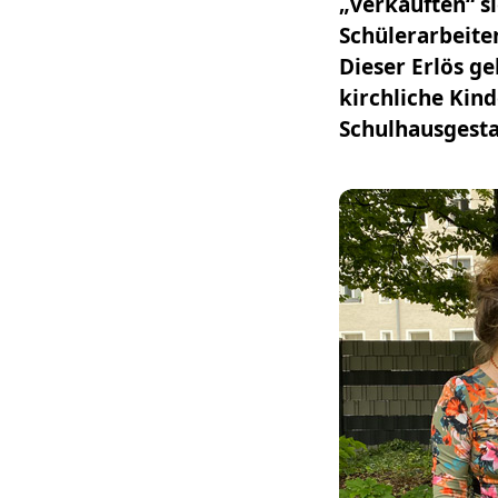
„verkauften“ s
Schülerarbeite
Dieser Erlös ge
kirchliche Kin
Schulhausgesta