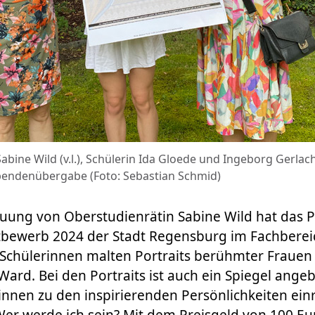
abine Wild (v.l.), Schülerin Ida Gloede und Ingeborg Gerlac
Spendenübergabe (Foto: Sebastian Schmid)
euung von Oberstudienrätin Sabine Wild hat das 
bewerb 2024 der Stadt Regensburg im Fachberei
Schülerinnen malten Portraits berühmter Frauen 
rd. Bei den Portraits ist auch ein Spiegel ange
rinnen zu den inspirierenden Persönlichkeiten ei
Wer werde ich sein? Mit dem Preisgeld von 100 Eu