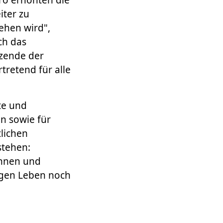
iter zu
ehen wird",
ch das
tzende der
rtretend für alle
te und
n sowie für
lichen
stehen:
innen und
ungen Leben noch