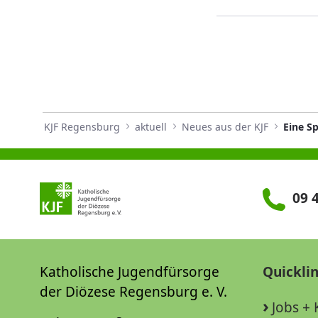
KJF Regensburg
aktuell
Neues aus der KJF
Eine S
09 4
Katholische Jugendfürsorge
Quickli
der Diözese Regensburg e. V.
Jobs + 