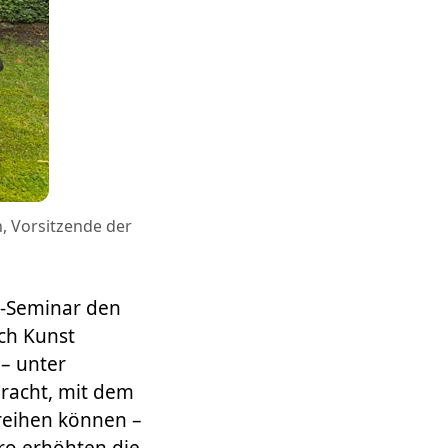
h, Vorsitzende der
P-Seminar den
ch Kunst
– unter
bracht, mit dem
nreihen können –
ro erhöhten die