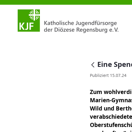
Eine Spendenaktion zum Absch
null
Eine Spe
Publiziert 15.07.24
Zum wohlverdie
Marien-Gymnasi
Wild und Bertho
verabschiedete
Oberstufenschü