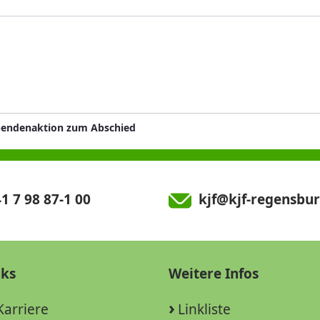
pendenaktion zum Abschied
1 7 98 87-1 00
kjf@kjf-regensbur
nks
Weitere Infos
Karriere
Linkliste