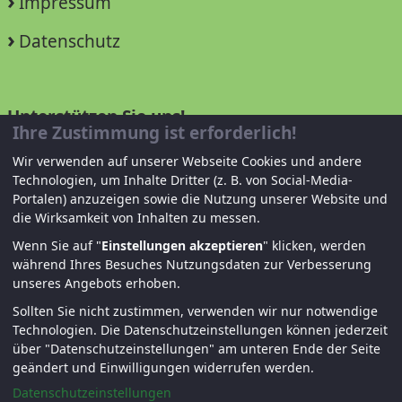
Impressum
Datenschutz
Unterstützen Sie uns!
Ihre Zustimmung ist erforderlich!
Mitglied werden
Wir verwenden auf unserer Webseite Cookies und andere
Technologien, um Inhalte Dritter (z. B. von Social-Media-
Spenden und helfen
Portalen) anzuzeigen sowie die Nutzung unserer Website und
die Wirksamkeit von Inhalten zu messen.
Wenn Sie auf "
Einstellungen akzeptieren
" klicken, werden
während Ihres Besuches Nutzungsdaten zur Verbesserung
unseres Angebots erhoben.
Sollten Sie nicht zustimmen, verwenden wir nur notwendige
Technologien.
Die Datenschutzeinstellungen können jederzeit
über "Datenschutzeinstellungen" am unteren Ende der Seite
© KJF Regensburg – Alle Rechte vorbehalten. |
geändert und Einwilligungen widerrufen werden.
Fernwartung
|
Anmelden
Datenschutzeinstellungen