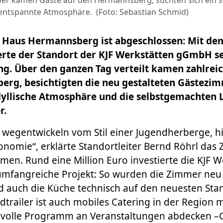
er kamen Gäste auf den Hermannsberg, suchten sich ein sc
entspannte Atmosphäre. (Foto: Sebastian Schmid)
Haus Hermannsberg ist abgeschlossen: Mit dem
rte der Standort der KJF Werkstätten gGmbH s
g. Über den ganzen Tag verteilt kamen zahlreic
rg, besichtigten die neu gestalteten Gästezi
dyllische Atmosphäre und die selbstgemachten 
r.
 wegentwickeln vom Stil einer Jugendherberge, h
onomie“, erklärte Standortleiter Bernd Röhrl das Z
. Rund eine Million Euro investierte die KJF W
mfangreiche Projekt: So wurden die Zimmer neu 
d auch die Küche technisch auf den neuesten Sta
railer ist auch mobiles Catering in der Region 
 volle Programm an Veranstaltungen abdecken –