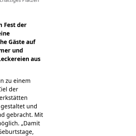
hattiges Plätzen
 Fest der
eine
he Gäste auf
mmer und
Leckereien aus
in zu einem
iel der
erkstätten
gestaltet und
nd gebracht. Mit
möglich. „Damit
Geburtstage,