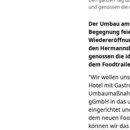
Den ganzen Tag üb
und genossen die 
Der Umbau am 
Begegnung feie
Wiedereröffnun
den Hermannsbe
genossen die i
dem Foodtraile
"Wir wollen uns
Hotel mit Gastr
Umbaumaßnahmen
gGmbH in das u
eingerichtet un
dem neuen Foodt
können wir das