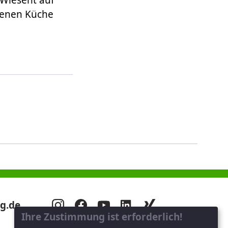
 Wiesent auf
genen Küche
g.de
Ihre Zustimmung ist erforderlich!