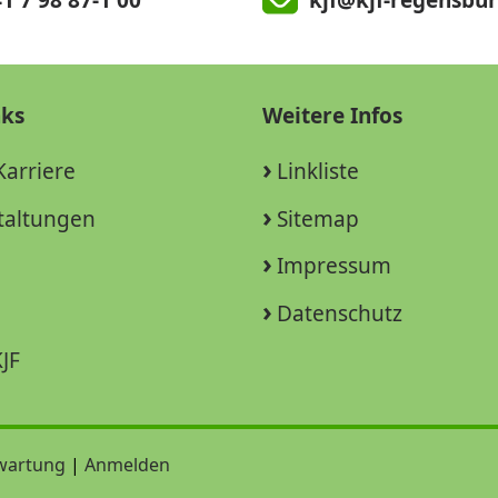
1 7 98 87-1 00
kjf@kjf-regensbur
nks
Weitere Infos
Karriere
Linkliste
taltungen
Sitemap
Impressum
Datenschutz
JF
wartung
|
Anmelden