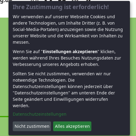
g.de
Ihre Zustimmung ist erforderlich!
Wir verwenden auf unserer Webseite Cookies und
andere Technologien, um Inhalte Dritter (z. B. von
Social-Media-Portalen) anzuzeigen sowie die Nutzung
Unterstützen Sie uns!
unserer Website und die Wirksamkeit von Inhalten zu
messen.
Mitglied werden
Wenn Sie auf "
Einstellungen akzeptieren
" klicken,
werden während Ihres Besuches Nutzungsdaten zur
Spenden und helfen
Verbesserung unseres Angebots erhoben.
Sollten Sie nicht zustimmen, verwenden wir nur
notwendige Technologien.
Die
Datenschutzeinstellungen können jederzeit über
"Datenschutzeinstellungen" am unteren Ende der
Seite geändert und Einwilligungen widerrufen
werden.
Datenschutzeinstellungen
Nicht zustimmen
Alles akzeptieren