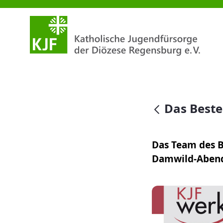
Das Beste vom Hirsch genieße
null
Das Beste
Das Team des B
Damwild-Abend: