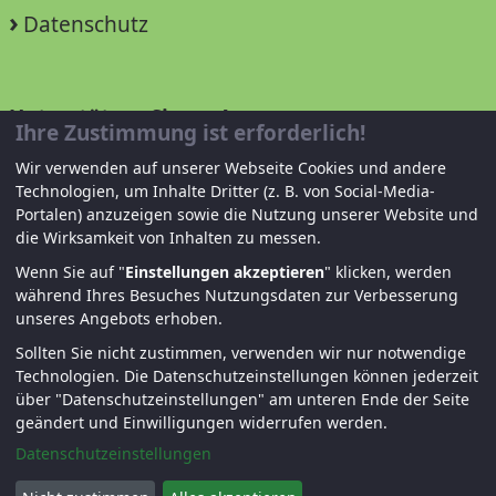
Datenschutz
Unterstützen Sie uns!
Ihre Zustimmung ist erforderlich!
Wir verwenden auf unserer Webseite Cookies und andere
Mitglied werden
Technologien, um Inhalte Dritter (z. B. von Social-Media-
Portalen) anzuzeigen sowie die Nutzung unserer Website und
Spenden und helfen
die Wirksamkeit von Inhalten zu messen.
Wenn Sie auf "
Einstellungen akzeptieren
" klicken, werden
während Ihres Besuches Nutzungsdaten zur Verbesserung
unseres Angebots erhoben.
Sollten Sie nicht zustimmen, verwenden wir nur notwendige
Technologien.
Die Datenschutzeinstellungen können jederzeit
über "Datenschutzeinstellungen" am unteren Ende der Seite
© KJF Regensburg – Alle Rechte vorbehalten. |
geändert und Einwilligungen widerrufen werden.
Fernwartung
|
Anmelden
Datenschutzeinstellungen