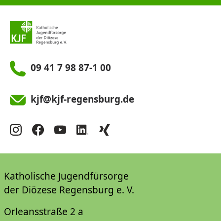
09 41 7 98 87-1 00
kjf@kjf-regensburg.de
Katholische Jugendfürsorge
der Diözese Regensburg e. V.
Orleansstraße 2 a