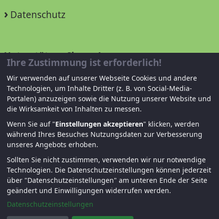
Datenschutz
Unterstützen Sie uns!
Ihre Zustimmung ist erforderlich!
Wir verwenden auf unserer Webseite Cookies und andere
Mitglied werden
Technologien, um Inhalte Dritter (z. B. von Social-Media-
Portalen) anzuzeigen sowie die Nutzung unserer Website und
Spenden und helfen
die Wirksamkeit von Inhalten zu messen.
Wenn Sie auf "
Einstellungen akzeptieren
" klicken, werden
während Ihres Besuches Nutzungsdaten zur Verbesserung
unseres Angebots erhoben.
Sollten Sie nicht zustimmen, verwenden wir nur notwendige
Technologien.
Die Datenschutzeinstellungen können jederzeit
über "Datenschutzeinstellungen" am unteren Ende der Seite
© KJF Regensburg – Alle Rechte vorbehalten. |
geändert und Einwilligungen widerrufen werden.
Fernwartung
|
Anmelden
Datenschutzeinstellungen