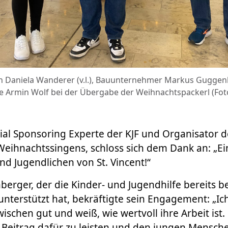
in Daniela Wanderer (v.l.), Bauunternehmer Markus Guggen
e Armin Wolf bei der Übergabe der Weihnachtspackerl (Fot
ial Sponsoring Experte der KJF und Organisator d
ihnachtssingens, schloss sich dem Dank an: „Ein
und Jugendlichen von St. Vincent!“
rger, der die Kinder- und Jugendhilfe bereits b
nterstützt hat, bekräftigte sein Engagement: „Ic
ischen gut und weiß, wie wertvoll ihre Arbeit ist. 
 Beitrag dafür zu leisten und den jungen Mensche