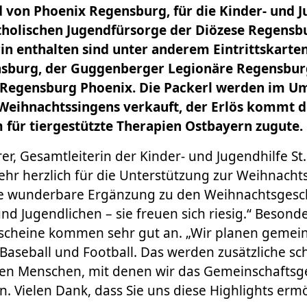
 von Phoenix Regensburg, für die Kinder- und Ju
holischen Jugendfürsorge der Diözese Regensbur
n enthalten sind unter anderem Eintrittskarten
nsburg, der Guggenberger Legionäre Regensbur
 Regensburg Phoenix. Die Packerl werden im Um
eihnachtssingens verkauft, der Erlös kommt 
 für tiergestützte Therapien Ostbayern zugute.
r, Gesamtleiterin der Kinder- und Jugendhilfe St.
ehr herzlich für die Unterstützung zur Weihnachts
ne wunderbare Ergänzung zu den Weihnachtsgesc
nd Jugendlichen – sie freuen sich riesig.“ Besonde
tscheine kommen sehr gut an. „Wir planen gemei
Baseball und Football. Das werden zusätzliche sc
gen Menschen, mit denen wir das Gemeinschaftsge
. Vielen Dank, dass Sie uns diese Highlights ermö