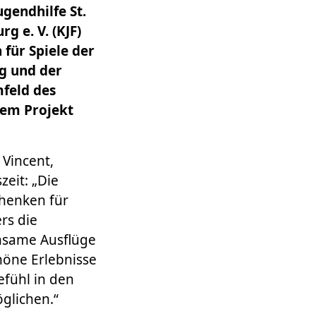
gendhilfe St.
g e. V. (KJF)
 für Spiele der
g und der
feld des
dem Projekt
 Vincent,
zeit: „Die
henken für
rs die
nsame Ausflüge
höne Erlebnisse
fühl in den
glichen.“