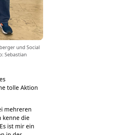
berger und Social
o: Sebastian
es
e tolle Aktion
ei mehreren
h kenne die
Es ist mir ein
n in der