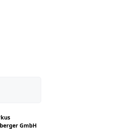
rkus
nberger GmbH