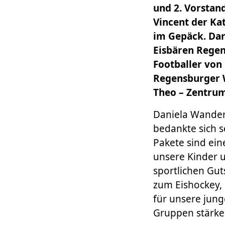
und 2. Vorstand
Vincent der Kat
im Gepäck. Dari
Eisbären Rege
Footballer von
Regensburger W
Theo – Zentrum
Daniela Wandere
bedankte sich s
Pakete sind ei
unsere Kinder u
sportlichen Gu
zum Eishockey, 
für unsere jun
Gruppen stärken