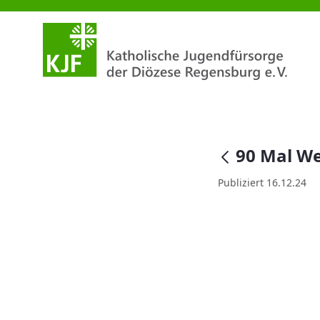
90 Mal Weihnachtsfreude im P
null
90 Mal We
Publiziert 16.12.24