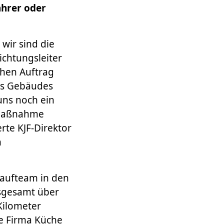
ahrer oder
 wir sind die
ichtungsleiter
chen Auftrag
des Gebäudes
uns noch ein
e Maßnahme
erte KJF-Direktor
n
Laufteam in den
nsgesamt über
Kilometer
ie Firma Küche