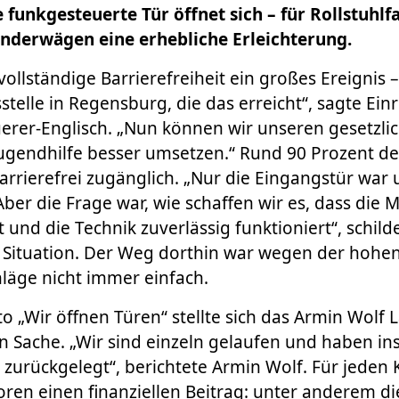
e funkgesteuerte Tür öffnet sich – für Rollstuhlf
inderwägen eine erhebliche Erleichterung.
 vollständige Barrierefreiheit ein großes Ereignis –
telle in Regensburg, die das erreicht“, sagte Einr
rer-Englisch. „Nun können wir unseren gesetzli
 Jugendhilfe besser umsetzen.“ Rund 90 Prozent 
arrierefrei zugänglich. „Nur die Eingangstür war 
ber die Frage war, wie schaffen wir es, dass di
 und die Technik zuverlässig funktioniert“, schild
e Situation. Der Weg dorthin war wegen der hohe
läge nicht immer einfach.
 „Wir öffnen Türen“ stellte sich das Armin Wolf 
n Sache. „Wir sind einzeln gelaufen und haben i
 zurückgelegt“, berichtete Armin Wolf. Für jeden 
oren einen finanziellen Beitrag: unter anderem d