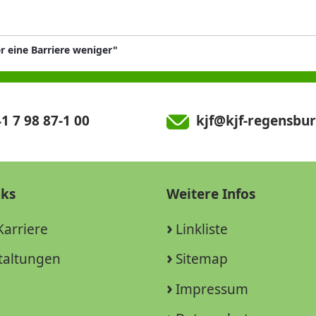
r eine Barriere weniger"
1 7 98 87-1 00
kjf@kjf-regensbur
nks
Weitere Infos
Karriere
Linkliste
taltungen
Sitemap
Impressum