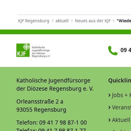
KJF Regensburg
aktuell
Neues aus der KJF
"Wiede
09 4
Katholische Jugendfürsorge
Quickli
der Diözese Regensburg e. V.
Jobs + 
Orleansstraße 2 a
Verans
93055 Regensburg
Aktuell
Telefon: 09 41 7 98 87-1 00
Telefax: 09 41 7 98 87-1 77