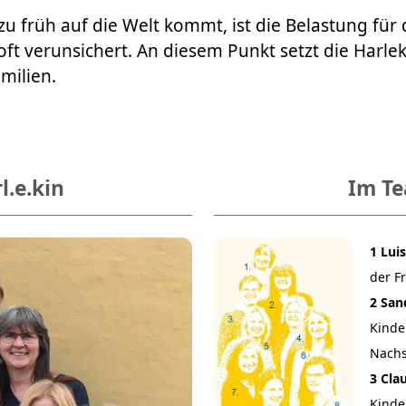
viel zu früh auf die Welt kommt, ist die Belastung für
 oft verunsichert. An diesem Punkt setzt die Harl
milien.​
l.e.kin
Im T
​​​​​​​1
​​​​​
der F
2 San
Kinde
Nach
3 Cla
Kinde