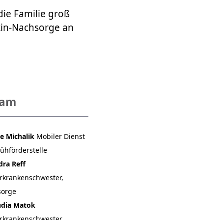
 die Familie groß
ekin-Nachsorge an
eam
​​Luise Michalik
​​​​​​​​​​​​​​Mobiler Dienst
rühförderstelle
dra Reff
rkrankenschwester,
sorge
udia Matok
rkrankenschwester,