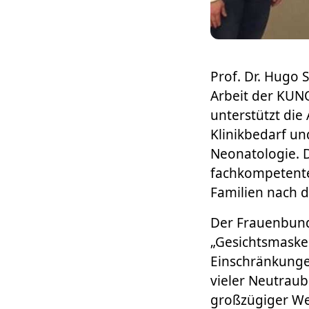
Prof. Dr. Hugo 
Arbeit der KUNO
unterstützt di
Klinikbedarf u
Neonatologie. D
fachkompetente
Familien nach d
Der Frauenbund
„Gesichtsmaske
Einschränkunge
vieler Neutraub
großzügiger We