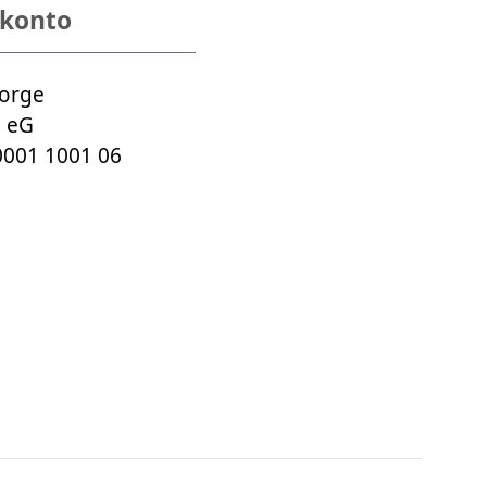
konto
sorge
 eG​
0001 1001 06