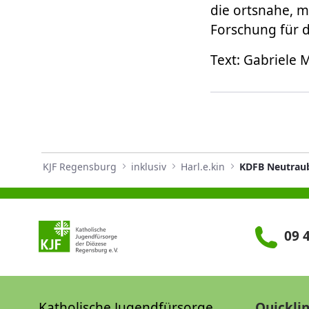
die ortsnahe, m
Forschung für d
Text: Gabriele 
KJF Regensburg
inklusiv
Harl.e.kin
KDFB Neutraub
09 4
Katholische Jugendfürsorge
Quickli