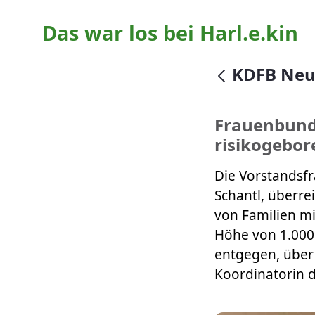
Das war los bei Harl.e.kin
null
KDFB Neut
Frauenbund 
risikogebo
Die Vorstandsf
Schantl, überre
von Familien mi
Höhe von 1.000 
entgegen, über 
Koordinatorin d