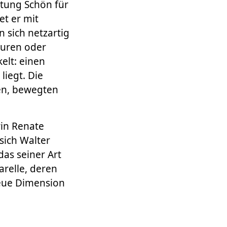
chtung Schön für
et er mit
n sich netzartig
turen oder
elt: einen
iegt. Die
ten, bewegten
in Renate
 sich Walter
as seiner Art
arelle, deren
neue Dimension