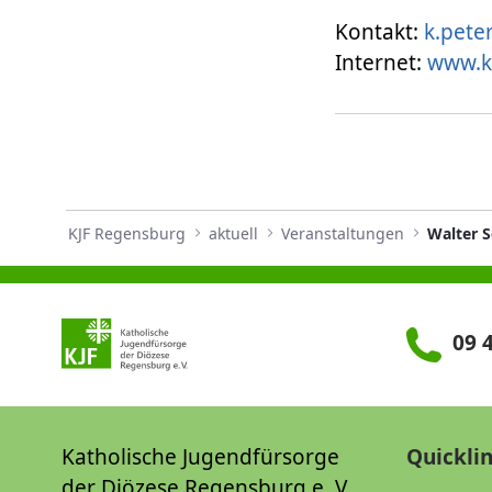
Kontakt:
k.pete
Internet:
www.k
KJF Regensburg
aktuell
Veranstaltungen
09 4
Katholische Jugendfürsorge
Quickli
der Diözese Regensburg e. V.