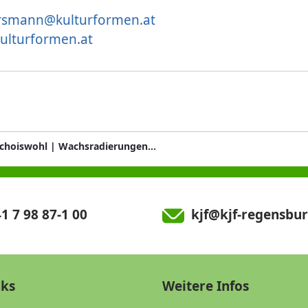
rsmann@kulturformen.at
ulturformen.at
Walter Schoiswohl | Wachsradierungen und Aquarelle
1 7 98 87-1 00
kjf@kjf-regensbur
nks
Weitere Infos